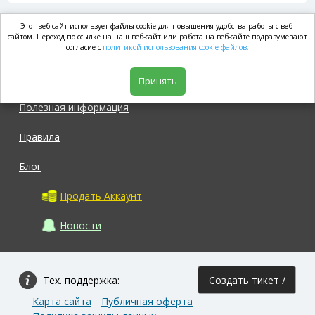
Этот веб-сайт использует файлы cookie для повышения удобства работы с веб-
market.com
сайтом. Переход по ссылке на наш веб-сайт или работа на веб-сайте подразумевают
согласие с
политикой использования cookie файлов.
Магазин
Принять
Полезная информация
Правила
Блог
Продать Аккаунт
Новости
Тех. поддержка:
Создать тикет /
Карта сайта
Публичная оферта
Задать вопрос