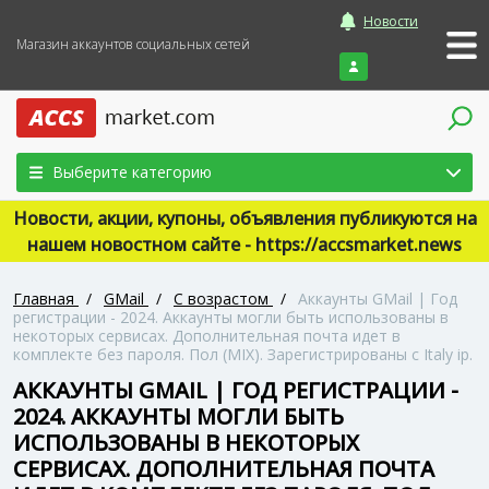
Новости
Магазин аккаунтов социальных сетей
Войти
Выберите категорию
Новости, акции, купоны, объявления публикуются на
нашем новостном сайте - https://accsmarket.news
Главная
/
GMail
/
С возрастом
/
Аккаунты GMail | Год
регистрации - 2024. Аккаунты могли быть использованы в
некоторых сервисах. Дополнительная почта идет в
комплекте без пароля. Пол (MIX). Зарегистрированы с Italy ip.
АККАУНТЫ GMAIL | ГОД РЕГИСТРАЦИИ -
2024. АККАУНТЫ МОГЛИ БЫТЬ
ИСПОЛЬЗОВАНЫ В НЕКОТОРЫХ
СЕРВИСАХ. ДОПОЛНИТЕЛЬНАЯ ПОЧТА