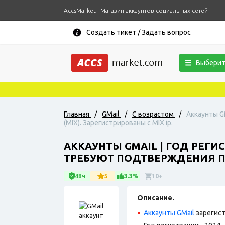
AccsMarket - Магазин аккаунтов социальных сетей
Создать тикет / Задать вопрос
Выберит
Главная
/
GMail
/
С возрастом
/
Аккаунты G
(MIX). Зарегистрированы с MIX ip.
АККАУНТЫ GMAIL | ГОД РЕГИ
ТРЕБУЮТ ПОДТВЕРЖДЕНИЯ ПО 
48ч
5
3.3%
10+
Описание.
Аккаунты GMail
зарегист