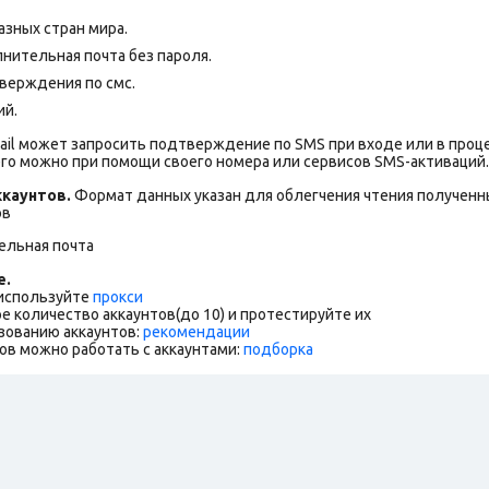
азных стран мира.
нительная почта без пароля.
верждения по смс.
ий.
ail может запросить подтверждение по SMS при входе или в проц
го можно при помощи своего номера или сервисов SMS-активаций.
каунтов.
Формат данных указан для облегчения чтения полученны
ов
ельная почта
е.
 используйте
прокси
е количество аккаунтов(до 10) и протестируйте их
зованию аккаунтов:
рекомендации
ов можно работать с аккаунтами:
подборка