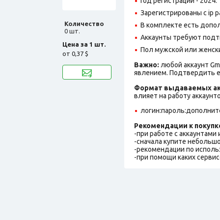
Год регистрации - 2024.
Зарегистрированы с ip р
Количество
В комплекте есть допол
0 шт.
Аккаунты требуют подт
Цена за 1 шт.
Пол мужской или женск
от
0,37 $
Важно:
любой аккаунт Gm
явлением. Подтвердить е
Формат выдаваемых ак
влияет на работу аккаунт
логин:пароль:дополнит
Рекомендации к покупк
-при работе с аккаунтами
-сначала купите небольшо
-рекомендации по исполь
-при помощи каких сервис