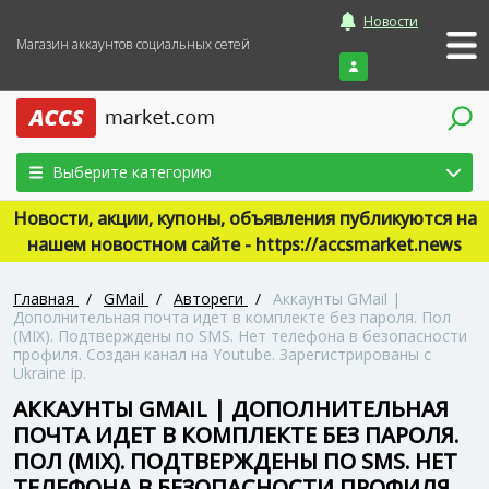
Новости
Магазин аккаунтов социальных сетей
Войти
Выберите категорию
Новости, акции, купоны, объявления публикуются на
нашем новостном сайте - https://accsmarket.news
Главная
/
GMail
/
Автореги
/
Аккаунты GMail |
Дополнительная почта идет в комплекте без пароля. Пол
(MIX). Подтверждены по SMS. Нет телефона в безопасности
профиля. Создан канал на Youtube. Зарегистрированы с
Ukraine ip.
АККАУНТЫ GMAIL | ДОПОЛНИТЕЛЬНАЯ
ПОЧТА ИДЕТ В КОМПЛЕКТЕ БЕЗ ПАРОЛЯ.
ПОЛ (MIX). ПОДТВЕРЖДЕНЫ ПО SMS. НЕТ
ТЕЛЕФОНА В БЕЗОПАСНОСТИ ПРОФИЛЯ.