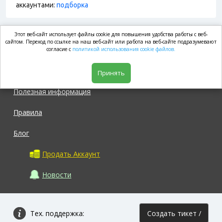
аккаунтами:
подборка
Этот веб-сайт использует файлы cookie для повышения удобства работы с веб-
market.com
сайтом. Переход по ссылке на наш веб-сайт или работа на веб-сайте подразумевают
согласие с
политикой использования cookie файлов.
Магазин
Принять
Полезная информация
Правила
Блог
Продать Аккаунт
Новости
Тех. поддержка:
Создать тикет /