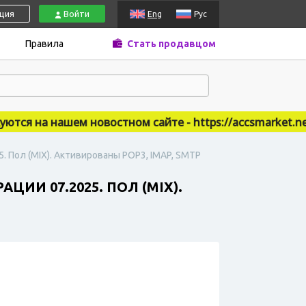
ация
Войти
Eng
Рус
Правила
Стать продавцом
я на нашем новостном сайте - https://accsmarket.news
. Пол (MIX). Активированы POP3, IMAP, SMTP
ИИ 07.2025. ПОЛ (MIX).