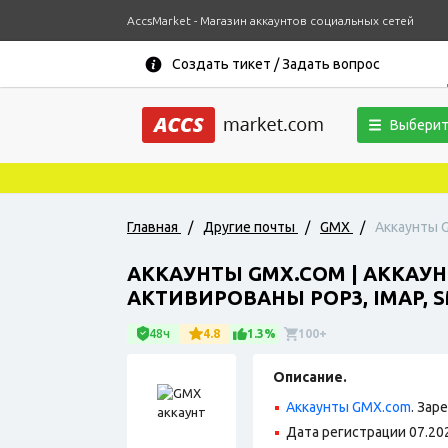
AccsMarket - Магазин аккаунтов социальных сетей
Создать тикет / Задать вопрос
Выберит
Главная
/
Другие почты
/
GMX
/
Аккаунты G
АККАУНТЫ GMX.COM | АККАУНТ
АКТИВИРОВАНЫ POP3, IMAP, 
48ч
4.8
1.3%
100+
Описание.
Аккаунты GMX.com
. Зар
Дата регистрации 07.20