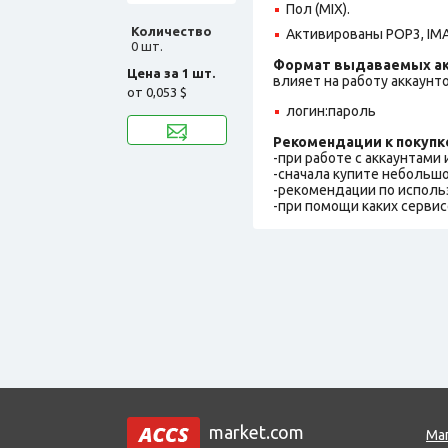
Пол (MIX).
Количество
Активированы POP3, IM
0 шт.
Формат выдаваемых ак
Цена за 1 шт.
влияет на работу аккаунт
от
0,053 $
логин:пароль
Рекомендации к покупк
-при работе с аккаунтами
-сначала купите небольшо
-рекомендации по исполь
-при помощи каких сервис
market.com
Ма