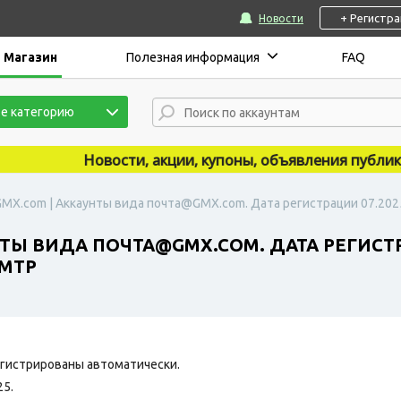
+ Регистр
Новости
Магазин
Полезная информация
FAQ
е категорию
Новости, акции, купоны, объявления публикуютс
MX.com | Аккаунты вида почта@GMX.com. Дата регистрации 07.2025
Ы ВИДА ПОЧТА@GMX.COM. ДАТА РЕГИСТРАЦ
SMTP
егистрированы автоматически.
25.