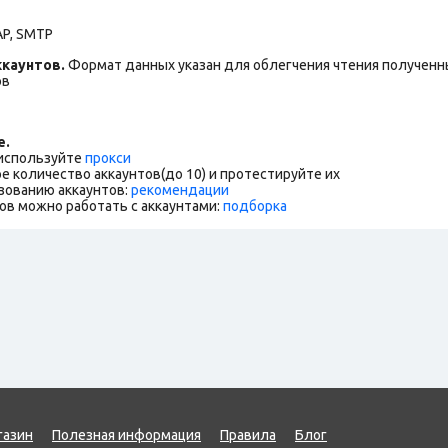
AP, SMTP
каунтов.
Формат данных указан для облегчения чтения полученны
ов
е.
 используйте
прокси
е количество аккаунтов(до 10) и протестируйте их
зованию аккаунтов:
рекомендации
ов можно работать с аккаунтами:
подборка
газин
Полезная информация
Правила
Блог