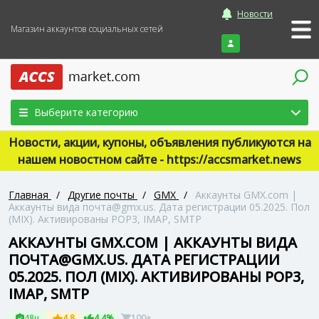
Новости
Магазин аккаунтов социальных сетей
Войти
Выберите категорию
Новости, акции, купоны, объявления публикуются на
нашем новостном сайте - https://accsmarket.news
Главная
/
Другие почты
/
GMX
/
Аккаунты GMX.com |
Аккаунты вида почта@gmx.us. Дата регистрации 05.2025. Пол
(MIX). Активированы POP3, IMAP, SMTP
АККАУНТЫ GMX.COM | АККАУНТЫ ВИДА
ПОЧТА@GMX.US. ДАТА РЕГИСТРАЦИИ
05.2025. ПОЛ (MIX). АКТИВИРОВАНЫ POP3,
IMAP, SMTP
48ч
4.8
4.4%
100+