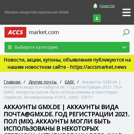
Новости
Магазин аккаунтов социальных сетей
Войти
Выберите категорию
Новости, акции, купоны, объявления публикуются на
нашем новостном сайте - https://accsmarket.news
Главная
/
Другие почты
/
GMX
/
Аккаунты GMX.de |
Аккаунты вида почта@gmx.de. Год регистрации 2021. Пол
(MIX). Аккаунты могли быть использованы в некоторых
сервисах. Активированы POP3, IMAP, SMTP
АККАУНТЫ GMX.DE | АККАУНТЫ ВИДА
ПОЧТА@GMX.DE. ГОД РЕГИСТРАЦИИ 2021.
ПОЛ (MIX). АККАУНТЫ МОГЛИ БЫТЬ
ИСПОЛЬЗОВАНЫ В НЕКОТОРЫХ