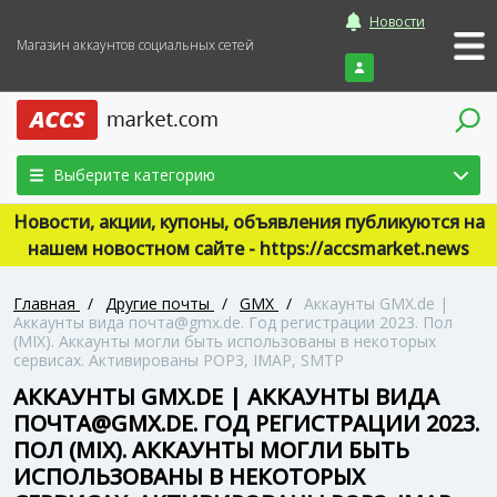
Новости
Магазин аккаунтов социальных сетей
Войти
Выберите категорию
Новости, акции, купоны, объявления публикуются на
нашем новостном сайте - https://accsmarket.news
Главная
/
Другие почты
/
GMX
/
Аккаунты GMX.de |
Аккаунты вида почта@gmx.de. Год регистрации 2023. Пол
(MIX). Аккаунты могли быть использованы в некоторых
сервисах. Активированы POP3, IMAP, SMTP
АККАУНТЫ GMX.DE | АККАУНТЫ ВИДА
ПОЧТА@GMX.DE. ГОД РЕГИСТРАЦИИ 2023.
ПОЛ (MIX). АККАУНТЫ МОГЛИ БЫТЬ
ИСПОЛЬЗОВАНЫ В НЕКОТОРЫХ