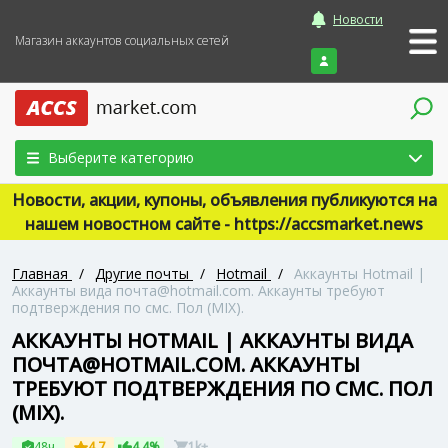
Новости
Магазин аккаунтов социальных сетей
Войти
Выберите категорию
Новости, акции, купоны, объявления публикуются на
нашем новостном сайте - https://accsmarket.news
Главная
/
Другие почты
/
Hotmail
/
Аккаунты Hotmail |
Аккаунты вида почта@hotmail.com. Аккаунты требуют
подтверждения по смс. Пол (MIX).
АККАУНТЫ HOTMAIL | АККАУНТЫ ВИДА
ПОЧТА@HOTMAIL.COM. АККАУНТЫ
ТРЕБУЮТ ПОДТВЕРЖДЕНИЯ ПО СМС. ПОЛ
(MIX).
48ч
4.7
4.4%
1k+