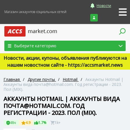
Новости
Магазин аккаунтов социальных сетей
Войти
Выберите категорию
Новости, акции, купоны, объявления публикуются на
нашем новостном сайте - https://accsmarket.news
Главная
/
Другие почты
/
Hotmail
/
Аккаунты Hotmail |
Аккаунты вида почта@hotmail.com. Год регистрации - 2023.
Пол (MIX).
АККАУНТЫ HOTMAIL | АККАУНТЫ ВИДА
ПОЧТА@HOTMAIL.COM. ГОД
РЕГИСТРАЦИИ - 2023. ПОЛ (MIX).
48ч
4.9
1.7%
1k+