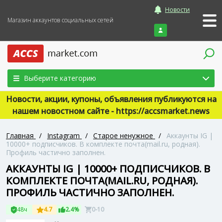
Новости
Магазин аккаунтов социальных сетей
Войти
Выберите категорию
Новости, акции, купоны, объявления публикуются на
нашем новостном сайте - https://accsmarket.news
Главная
/
Instagram
/
Старое ненужное
/
Аккаунты IG |
10000+ подписчиков. В комплекте почта(mail.ru, родная).
Профиль частично заполнен.
АККАУНТЫ IG | 10000+ ПОДПИСЧИКОВ. В
КОМПЛЕКТЕ ПОЧТА(MAIL.RU, РОДНАЯ).
ПРОФИЛЬ ЧАСТИЧНО ЗАПОЛНЕН.
48ч
4.7
2.4%
0-10