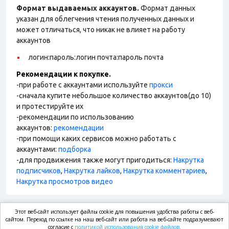
Формат выдаваемых аккаунтов.
Формат данных
указан для облегчения чтения полученных данных и
может отличаться, что никак не влияет на работу
аккаунтов
логин:пароль:логин почта:пароль почта
Рекомендации к покупке.
-при работе с аккаунтами используйте
прокси
-сначала купите небольшое количество аккаунтов(до 10)
и протестируйте их
-рекомендации по использованию
аккаунтов:
рекомендации
-при помощи каких сервисов можно работать с
аккаунтами:
подборка
-для продвижения также могут пригодиться:
Накрутка
подписчиков
,
Накрутка лайков
,
Накрутка комментариев
,
Накрутка просмотров видео
Этот веб-сайт использует файлы cookie для повышения удобства работы с веб-
market.com
сайтом. Переход по ссылке на наш веб-сайт или работа на веб-сайте подразумевают
согласие с
политикой использования cookie файлов.