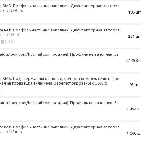
о SMS. Профиль частично заполнен. Двухфакторная авториз
ны с USA ip.
186 шт
кте нет. Профиль частично заполнен. Двухфакторная авториз
ы с UK ip.
231 шт
0-10
а(outlook.com/hotmail.com, родная). Профиль не заполнен. За
27 458 
о SMS. Подтверждены по почте, почты в комплекте нет. Про
ая авторизация включена. Зарегистрированы с USA ip.
95 шт
+
а(outlook.com/hotmail.com, родная). Профиль не заполнен. За
1 454 ш
кте нет. Профиль частично заполнен. Двухфакторная авториз
ны с USA ip.
1 660 ш