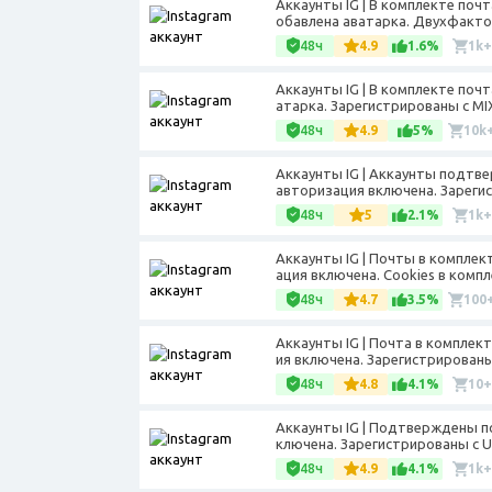
Аккаунты IG | В комплекте поч
обавлена аватарка. Двухфактор
48ч
4.9
1.6%
1k+
Аккаунты IG | В комплекте почт
атарка. Зарегистрированы с MIX
48ч
4.9
5%
10k
Аккаунты IG | Аккаунты подтв
авторизация включена. Зарегис
48ч
5
2.1%
1k+
Аккаунты IG | Почты в компле
ация включена. Cookies в компл
48ч
4.7
3.5%
100
Аккаунты IG | Почта в комплек
ия включена. Зарегистрированы 
48ч
4.8
4.1%
10+
Аккаунты IG | Подтверждены п
ключена. Зарегистрированы с U
48ч
4.9
4.1%
1k+