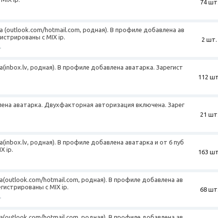
74 шт
а (outlook.com/hotmail.com, родная). В профиле добавлена ав
гистрированы с MIX ip.
2 шт.
+
а(inbox.lv, родная). В профиле добавлена аватарка. Зарегист
112 шт
лена аватарка. Двухфакторная авторизация включена. Зарег
21 шт
а(inbox.lv, родная). В профиле добавлена аватарка и от 6 пуб
X ip.
163 шт
а(outlook.com/hotmail.com, родная). В профиле добавлена ав
егистрированы с MIX ip.
68 шт
+
а(outlook.com/hotmail.com, родная). В профиле добавлена ав