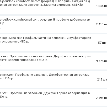
та@outlook.com/hotmail.com (родная). В профиль аккаунтов д
ная авторизация включена. Зарегистрированы с MIX ip.
1 836 ш
а(outlook.com/hotmail.com, родная). В профиле добавлена ав
 ip.
2 413 ш
+
ерждены по смс. Профиль частично заполнен. Двухфакторная
трированы с MIX ip.
57 шт
кте нет. Профиль частично заполнен. Двухфакторная авториз
екте. Зарегистрированы с MIX ip.
9 776 ш
+
те не идет. Профиль не заполнен. Двухфакторная авторизац
с USA ip.
213 шт
о SMS. Профиль не заполнен. Двухфакторная авторизация в
SA ip.
2 495 ш