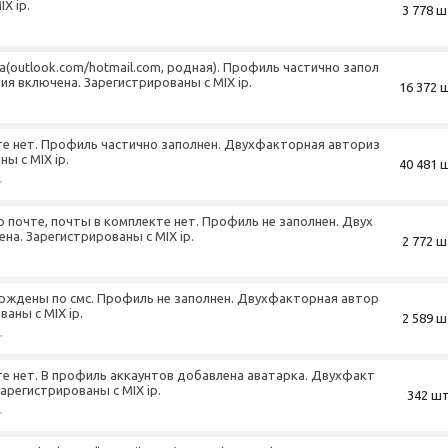
X ip.
3 778 ш
а(outlook.com/hotmail.com, родная). Профиль частично запол
я включена. Зарегистрированы с MIX ip.
16 372 
кте нет. Профиль частично заполнен. Двухфакторная авториз
ы с MIX ip.
40 481 
+
 почте, почты в комплекте нет. Профиль не заполнен. Двух
а. Зарегистрированы с MIX ip.
2 772 ш
ерждены по смс. Профиль не заполнен. Двухфакторная автор
аны с MIX ip.
2 589 ш
+
те нет. В профиль аккаунтов добавлена аватарка. Двухфакт
арегистрированы с MIX ip.
342 шт
+