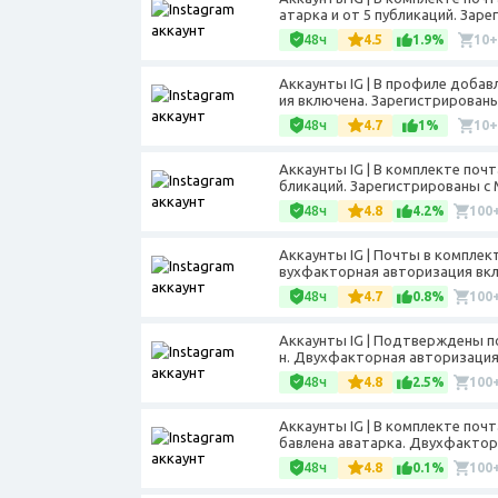
атарка и от 5 публикаций. Заре
48ч
4.5
1.9%
10+
Аккаунты IG | В профиле добав
ия включена. Зарегистрированы 
48ч
4.7
1%
10+
Аккаунты IG | В комплекте почт
бликаций. Зарегистрированы с M
48ч
4.8
4.2%
100
Аккаунты IG | Почты в комплек
вухфакторная авторизация вклю
48ч
4.7
0.8%
100
Аккаунты IG | Подтверждены по
н. Двухфакторная авторизация 
48ч
4.8
2.5%
100
Аккаунты IG | В комплекте почт
бавлена аватарка. Двухфактор
48ч
4.8
0.1%
100