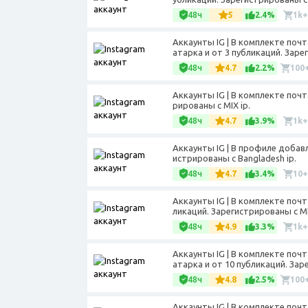
48ч
5
2.4%
1k+
Аккаунты IG | В комплекте почт
атарка и от 3 публикаций. Заре
48ч
4.7
2.2%
100
Аккаунты IG | В комплекте почт
рированы с MIX ip.
48ч
4.7
3.9%
1k+
Аккаунты IG | В профиле добав
истрированы с Bangladesh ip.
48ч
4.7
3.4%
10+
Аккаунты IG | В комплекте почт
ликаций. Зарегистрированы с MI
48ч
4.9
3.3%
1k+
Аккаунты IG | В комплекте почт
атарка и от 10 публикаций. Зар
48ч
4.8
2.5%
100
Аккаунты IG | В комплекте почт