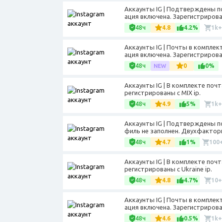
Аккаунты IG | Подтверждены п
ация включена. Зарегистрирова
48ч
4.8
4.2%
1k+
Аккаунты IG | Почты в компле
ация включена. Зарегистрирован
48ч
0
0%
Аккаунты IG | В комплекте почт
регистрированы с MIX ip.
48ч
4.9
5%
1k+
Аккаунты IG | Подтверждены п
филь не заполнен. Двухфакторн
48ч
4.7
1%
100
Аккаунты IG | В комплекте почт
регистрированы с Ukraine ip.
48ч
4.8
4.7%
10+
Аккаунты IG | Почты в компле
ация включена. Зарегистрирова
48ч
4.6
0.5%
1k+