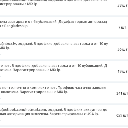
гистрированы с MIX ip.
58 шт
лена аватарка и от 6 публикаций. Двухфакторная авторизац
с Bangladesh ip.
7 шт.
а(inbox.lv, родная). В профиле добавлена аватарка и от 10 пу
IX ip.
36 шт
+
те нет. В профиле добавлена аватарка и от 10 публикаций. Д
чена. Зарегистрированы с MIX ip.
19 шт
+
 почте, почты в комплекте нет. Профиль частично заполне
включена. Зарегистрированы с MIX ip.
241 шт
+
а(outlook.com/hotmail.com, родная). В профиль аккаунтов до
ная авторизация включена. Зарегистрированы с USA ip.
659 шт
+