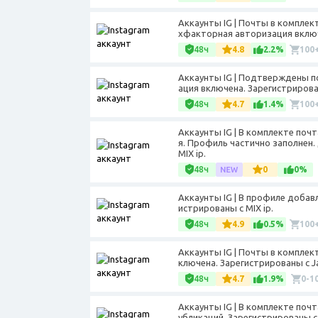
Аккаунты IG | Почты в комплек
хфакторная авторизация включе
48ч
4.8
2.2%
100
Аккаунты IG | Подтверждены п
ация включена. Зарегистрирован
48ч
4.7
1.4%
100
Аккаунты IG | В комплекте поч
я. Профиль частично заполнен
MIX ip.
48ч
0
0%
Аккаунты IG | В профиле добав
истрированы с MIX ip.
48ч
4.9
0.5%
100
Аккаунты IG | Почты в комплек
ключена. Зарегистрированы с Ja
48ч
4.7
1.9%
0-1
Аккаунты IG | В комплекте почт
убликаций. Зарегистрированы с 