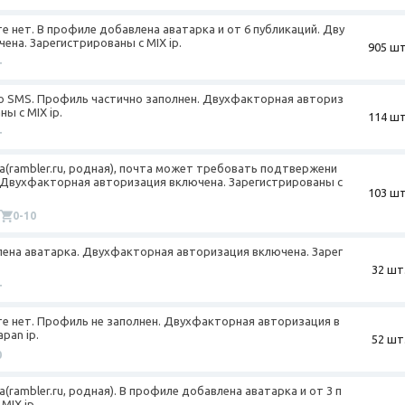
те нет. В профиле добавлена аватарка и от 6 публикаций. Дву
на. Зарегистрированы с MIX ip.
905 шт
+
о SMS. Профиль частично заполнен. Двухфакторная авториз
ы с MIX ip.
114 шт
+
та(rambler.ru, родная), почта может требовать подтвержени
. Двухфакторная авторизация включена. Зарегистрированы с
103 шт
0-10
лена аватарка. Двухфакторная авторизация включена. Зарег
32 шт
+
те нет. Профиль не заполнен. Двухфакторная авторизация в
pan ip.
52 шт
0
а(rambler.ru, родная). В профиле добавлена аватарка и от 3 п
MIX ip.