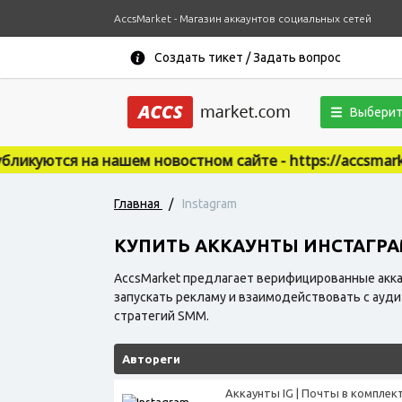
AccsMarket - Магазин аккаунтов социальных сетей
Создать тикет / Задать вопрос
Выберит
овостном сайте - https://accsmarket.news
Главная
/
Instagram
КУПИТЬ АККАУНТЫ ИНСТАГРАМ
AccsMarket предлагает верифицированные акка
запускать рекламу и взаимодействовать с ауд
стратегий SMM.
Автореги
Аккаунты IG | Почты в комплек