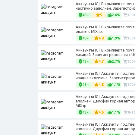
Аккаунты IG | В комплекте поч
частично заполнен. Зарегистрир
48ч
5
2.6%
100
Аккаунты IG | В комплекте почт
ованы с MIX ip.
48ч
4.8
1.9%
100
Аккаунты IG | В комплекте почт
ликаций. Зарегистрированы с US
48ч
4.7
2.7%
100
Аккаунты IG | Аккаунты подтв
изация включена. Зарегистриров
48ч
4.8
1.1%
100
Аккаунты IG | Аккаунты подтве
аполнен. Двухфакторная автори
MIX ip.
48ч
4.6
1.1%
0-1
Аккаунты IG | Аккаунты подтве
аполнен. Двухфакторная автори