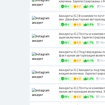
ключена. Зарегистрированы с MI
48ч
4.7
3.9%
1k+
Аккаунты IG | В комплекте почт
нен. Двухфакторная авторизаци
48ч
4.8
0.9%
1k+
Аккаунты IG | Почты в компле
ация включена. Зарегистрирован
48ч
4.9
1.7%
10k
Аккаунты IG | Подтверждены по
факторная авторизация включен
48ч
4.7
4.1%
1k+
Аккаунты IG | Аккаунты подтв
изация включена. Зарегистриров
48ч
4.9
3.6%
100
Аккаунты IG | Почты в комплек
орная авторизация включена. З
48ч
4.6
4.7%
100