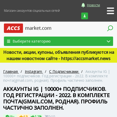
Новости
Магазин аккаунтов социальных сетей
Войти
Выберите категорию
Новости, акции, купоны, объявления публикуются на
нашем новостном сайте - https://accsmarket.news
Главная
/
Instagram
/
С Подписчиками
/
Аккаунты IG |
10000+ подписчиков. Год регистрации - 2022. В комплекте
почта(gmail.com, родная). Профиль частично заполнен.
АККАУНТЫ IG | 10000+ ПОДПИСЧИКОВ.
ГОД РЕГИСТРАЦИИ - 2022. В КОМПЛЕКТЕ
ПОЧТА(GMAIL.COM, РОДНАЯ). ПРОФИЛЬ
ЧАСТИЧНО ЗАПОЛНЕН.
48ч
4.9
2.2%
0-10