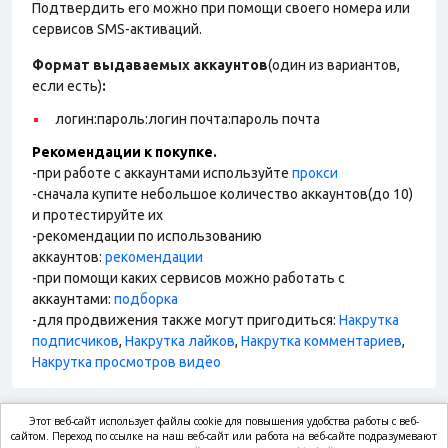
Подтвердить его можно при помощи своего номера или
сервисов SMS-активаций.
Формат выдаваемых аккаунтов
(один из вариантов,
если есть)
:
логин:пароль:логин почта:пароль почта
Рекомендации к покупке.
-при работе с аккаунтами используйте
прокси
-сначала купите небольшое количество аккаунтов(до 10)
и протестируйте их
-рекомендации по использованию
аккаунтов:
рекомендации
-при помощи каких сервисов можно работать с
аккаунтами:
подборка
-для продвижения также могут пригодиться:
Накрутка
подписчиков
,
Накрутка лайков
,
Накрутка комментариев
,
Накрутка просмотров видео
Этот веб-сайт использует файлы cookie для повышения удобства работы с веб-
market.com
сайтом. Переход по ссылке на наш веб-сайт или работа на веб-сайте подразумевают