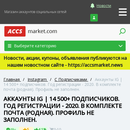
Новости
Магазин аккаунтов социальных сетей
Войти
Выберите категорию
Новости, акции, купоны, объявления публикуются на
нашем новостном сайте - https://accsmarket.news
Главная
/
Instagram
/
С Подписчиками
/
Аккаунты IG |
14 500+ подписчиков. Год регистрации - 2020. В комплекте
почта (родная). Профиль не заполнен.
АККАУНТЫ IG | 14 500+ ПОДПИСЧИКОВ.
ГОД РЕГИСТРАЦИИ - 2020. В КОМПЛЕКТЕ
ПОЧТА (РОДНАЯ). ПРОФИЛЬ НЕ
ЗАПОЛНЕН.
48ч
5
4.1%
0-10