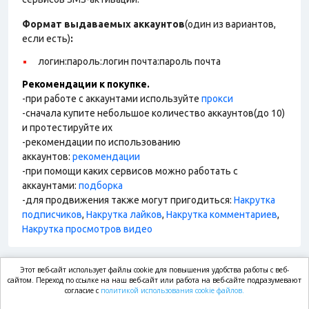
Формат выдаваемых аккаунтов
(один из вариантов,
если есть)
:
логин:пароль:логин почта:пароль почта
Рекомендации к покупке.
-при работе с аккаунтами используйте
прокси
-сначала купите небольшое количество аккаунтов(до 10)
и протестируйте их
-рекомендации по использованию
аккаунтов:
рекомендации
-при помощи каких сервисов можно работать с
аккаунтами:
подборка
-для продвижения также могут пригодиться:
Накрутка
подписчиков
,
Накрутка лайков
,
Накрутка комментариев
,
Накрутка просмотров видео
Этот веб-сайт использует файлы cookie для повышения удобства работы с веб-
market.com
сайтом. Переход по ссылке на наш веб-сайт или работа на веб-сайте подразумевают
согласие с
политикой использования cookie файлов.