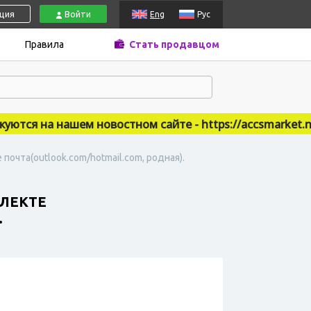
ация
Войти
Eng
Рус
Правила
Стать продавцом
ся на нашем новостном сайте - https://accsmarket.news
 почта(outlook.com/hotmail.com, родная).
ПЛЕКТЕ
.