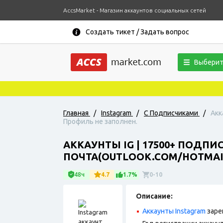
AccsMarket - Магазин аккаунтов социальных сетей
Создать тикет / Задать вопрос
Выберит
Главная
/
Instagram
/
С Подписчиками
/
Акк
Профиль не заполнен.
АККАУНТЫ IG | 17500+ ПОДПИ
ПОЧТА(OUTLOOK.COM/HOTMAI
48ч
4.7
1.7%
0-10
Описание:
Аккаунты Instagram
заре