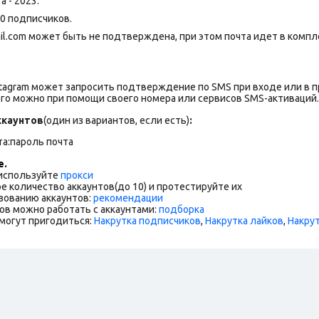
а - 2023.
00 подписчиков.
ail.com может быть не подтверждена, при этом почта идет в комп
stagram может запросить подтверждение по SMS при входе или в 
го можно при помощи своего номера или сервисов SMS-активаций.
каунтов
(один из вариантов, если есть)
:
та:пароль почта
е.
 используйте
прокси
е количество аккаунтов(до 10) и протестируйте их
зованию аккаунтов:
рекомендации
ов можно работать с аккаунтами:
подборка
могут пригодиться:
Накрутка подписчиков
,
Накрутка лайков
,
Накру