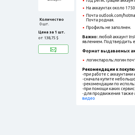
Год регистрации аккаунт
На аккаунтах около 175
Почта outlook.com/hotm
Количество
Почта родная.
0 шт.
Профиль не заполнен.
Цена за 1 шт.
Важно:
любой аккаунт In
от
138,75 $
явлением. Подтвердить е
Формат выдаваемых ак
логин:пароль:логин поч
Рекомендации к покупк
-при работе с аккаунтами
-сначала купите небольшо
-рекомендации по исполь
-при помощи каких сервис
-для продвижения также 
видео