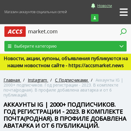
Новости
Магазин аккаунтов социальных сетей
Войти
Выберите категорию
Новости, акции, купоны, объявления публикуются на
нашем новостном сайте - https://accsmarket.news
Главная
/
Instagram
/
С Подписчиками
/
Аккаунты IG |
2000+ подписчиков. Год регистрации - 2023. В комплекте
почта(родная). В профиле добавлена аватарка и от 6
публикаций.
АККАУНТЫ IG | 2000+ ПОДПИСЧИКОВ.
ГОД РЕГИСТРАЦИИ - 2023. В КОМПЛЕКТЕ
ПОЧТА(РОДНАЯ). В ПРОФИЛЕ ДОБАВЛЕНА
АВАТАРКА И ОТ 6 ПУБЛИКАЦИЙ.