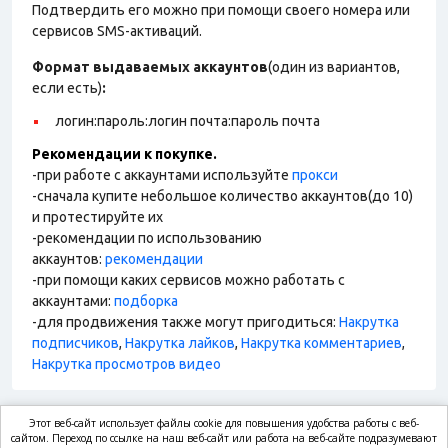
Подтвердить его можно при помощи своего номера или
сервисов SMS-активаций.
Формат выдаваемых аккаунтов
(один из вариантов,
если есть)
:
логин:пароль:логин почта:пароль почта
Рекомендации к покупке.
-при работе с аккаунтами используйте
прокси
-сначала купите небольшое количество аккаунтов(до 10)
и протестируйте их
-рекомендации по использованию
аккаунтов:
рекомендации
-при помощи каких сервисов можно работать с
аккаунтами:
подборка
-для продвижения также могут пригодиться:
Накрутка
подписчиков
,
Накрутка лайков
,
Накрутка комментариев
,
Накрутка просмотров видео
Этот веб-сайт использует файлы cookie для повышения удобства работы с веб-
market.com
сайтом. Переход по ссылке на наш веб-сайт или работа на веб-сайте подразумевают