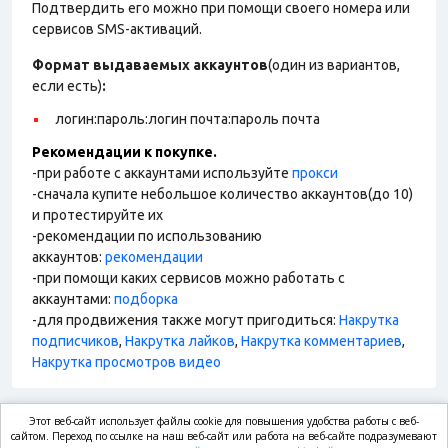
Подтвердить его можно при помощи своего номера или
сервисов SMS-активаций.
Формат выдаваемых аккаунтов
(один из вариантов,
если есть)
:
логин:пароль:логин почта:пароль почта
Рекомендации к покупке.
-при работе с аккаунтами используйте
прокси
-сначала купите небольшое количество аккаунтов(до 10)
и протестируйте их
-рекомендации по использованию
аккаунтов:
рекомендации
-при помощи каких сервисов можно работать с
аккаунтами:
подборка
-для продвижения также могут пригодиться:
Накрутка
подписчиков
,
Накрутка лайков
,
Накрутка комментариев
,
Накрутка просмотров видео
Этот веб-сайт использует файлы cookie для повышения удобства работы с веб-
market.com
сайтом. Переход по ссылке на наш веб-сайт или работа на веб-сайте подразумевают