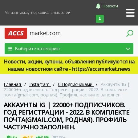
Новости
Магазин аккаунтов социальных сетей
Войти
Выберите категорию
Новости, акции, купоны, объявления публикуются на
нашем новостном сайте - https://accsmarket.news
Главная
/
Instagram
/
С Подписчиками
/
Аккаунты IG |
22000+ подписчиков. Год регистрации - 2022. В комплекте
почта(gmail.com, родная). Профиль частично заполнен.
АККАУНТЫ IG | 22000+ ПОДПИСЧИКОВ.
ГОД РЕГИСТРАЦИИ - 2022. В КОМПЛЕКТЕ
ПОЧТА(GMAIL.COM, РОДНАЯ). ПРОФИЛЬ
ЧАСТИЧНО ЗАПОЛНЕН.
48ч
4.7
3.6%
100+