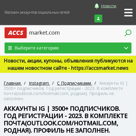
Новости
Магазин аккаунтов социальных сетей
Войти
Выберите категорию
Новости, акции, купоны, объявления публикуются на
нашем новостном сайте - https://accsmarket.news
Главная
/
Instagram
/
С Подписчиками
/
Аккаунты IG |
3500+ подписчиков. Год регистрации - 2023. В комплекте
почта(outlook.com/hotmail.com, родная). Профиль не
заполнен.
АККАУНТЫ IG | 3500+ ПОДПИСЧИКОВ.
ГОД РЕГИСТРАЦИИ - 2023. В КОМПЛЕКТЕ
ПОЧТА(OUTLOOK.COM/HOTMAIL.COM,
РОДНАЯ). ПРОФИЛЬ НЕ ЗАПОЛНЕН.