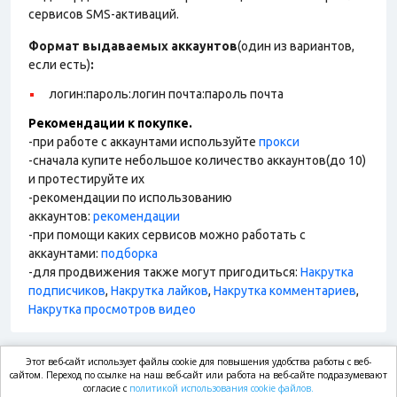
сервисов SMS-активаций.
Формат выдаваемых аккаунтов
(один из вариантов,
если есть)
:
логин:пароль:логин почта:пароль почта
Рекомендации к покупке.
-при работе с аккаунтами используйте
прокси
-сначала купите небольшое количество аккаунтов(до 10)
и протестируйте их
-рекомендации по использованию
аккаунтов:
рекомендации
-при помощи каких сервисов можно работать с
аккаунтами:
подборка
-для продвижения также могут пригодиться:
Накрутка
подписчиков
,
Накрутка лайков
,
Накрутка комментариев
,
Накрутка просмотров видео
Этот веб-сайт использует файлы cookie для повышения удобства работы с веб-
market.com
сайтом. Переход по ссылке на наш веб-сайт или работа на веб-сайте подразумевают
согласие с
политикой использования cookie файлов.