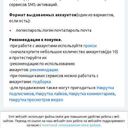
сервисов SMS-активаций.
Формат выдаваемых аккаунтов
(один из вариантов,
если есть)
:
логин:пароль:логин почта:пароль почта
Рекомендации к покупке.
-при работе с аккаунтами используйте
прокси
-сначала купите небольшое количество аккаунтов(до 10)
и протестируйте их
-рекомендации по использованию
аккаунтов:
рекомендации
-при помощи каких сервисов можно работать с
аккаунтами:
подборка
-для продвижения также могут пригодиться:
Накрутка
подписчиков
,
Накрутка лайков
,
Накрутка комментариев
,
Накрутка просмотров видео
Этот веб-сайт использует файлы cookie для повышения удобства работы с веб-
market.com
сайтом. Переход по ссылке на наш веб-сайт или работа на веб-сайте подразумевают
согласие с
политикой использования cookie файлов.