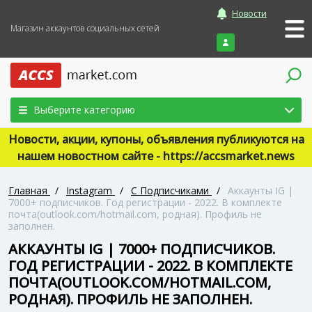
Новости
Магазин аккаунтов социальных сетей
Войти
Выберите категорию
Новости, акции, купоны, объявления публикуются на
нашем новостном сайте - https://accsmarket.news
Главная
/
Instagram
/
С Подписчиками
/
Аккаунты IG |
7000+ подписчиков. Год регистрации - 2022. В комплекте
почта(outlook.com/hotmail.com, родная). Профиль не
заполнен.
АККАУНТЫ IG | 7000+ ПОДПИСЧИКОВ.
ГОД РЕГИСТРАЦИИ - 2022. В КОМПЛЕКТЕ
ПОЧТА(OUTLOOK.COM/HOTMAIL.COM,
РОДНАЯ). ПРОФИЛЬ НЕ ЗАПОЛНЕН.