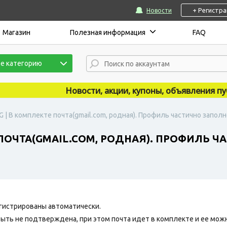
+ Регистр
Новости
Магазин
Полезная информация
FAQ
е категорию
Новости, акции, купоны, объявления публи
G | В комплекте почта(gmail.com, родная). Профиль частично заполн
 ПОЧТА(GMAIL.COM, РОДНАЯ). ПРОФИЛЬ Ч
гистрированы автоматически.
быть не подтверждена, при этом почта идет в комплекте и ее мож