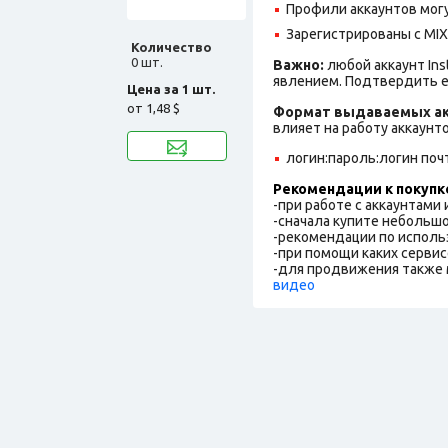
Профили аккаунтов могу
Зарегистрированы с MIX 
Количество
0 шт.
Важно:
любой аккаунт In
явлением. Подтвердить е
Цена за 1 шт.
от
1,48 $
Формат выдаваемых ак
влияет на работу аккаунт
логин:пароль:логин поч
Рекомендации к покупк
-при работе с аккаунтами
-сначала купите небольшо
-рекомендации по исполь
-при помощи каких сервис
-для продвижения также 
видео