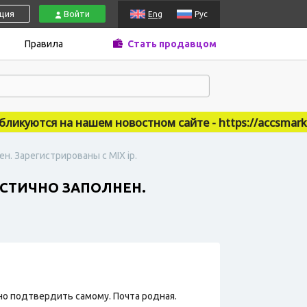
ация
Войти
Eng
Рус
Правила
Стать продавцом
куются на нашем новостном сайте - https://accsmarket
ен. Зарегистрированы с MIX ip.
АСТИЧНО ЗАПОЛНЕН.
но подтвердить самому. Почта родная.