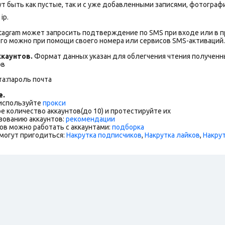
т быть как пустые, так и с уже добавленными записями, фотогра
ip.
stagram может запросить подтверждение по SMS при входе или в 
го можно при помощи своего номера или сервисов SMS-активаций.
каунтов.
Формат данных указан для облегчения чтения полученны
ов
та:пароль почта
е.
 используйте
прокси
е количество аккаунтов(до 10) и протестируйте их
зованию аккаунтов:
рекомендации
ов можно работать с аккаунтами:
подборка
могут пригодиться:
Накрутка подписчиков
,
Накрутка лайков
,
Накру