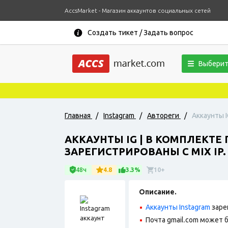
AccsMarket - Магазин аккаунтов социальных сетей
Создать тикет / Задать вопрос
Выберит
Главная
/
Instagram
/
Автореги
/
Аккаунты I
АККАУНТЫ IG | В КОМПЛЕКТЕ
ЗАРЕГИСТРИРОВАНЫ С MIX IP.
48ч
4.8
3.3%
10+
Описание.
Аккаунты Instagram
заре
Почта gmail.com может 