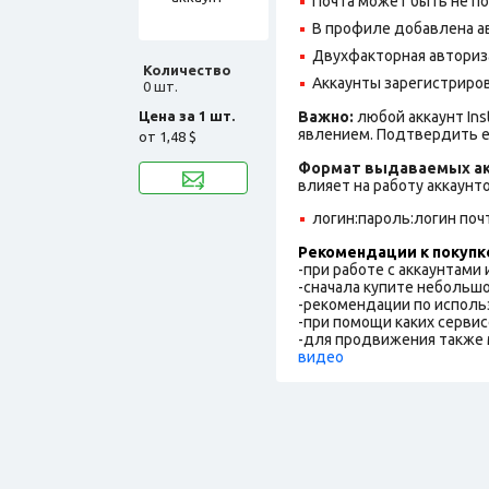
Почта может быть не по
В профиле добавлена ав
Двухфакторная авториз
Количество
Аккаунты зарегистрирова
0 шт.
Цена за 1 шт.
Важно:
любой аккаунт In
явлением. Подтвердить е
от
1,48 $
Формат выдаваемых ак
влияет на работу аккаунт
логин:пароль:логин поч
Рекомендации к покупк
-при работе с аккаунтами
-сначала купите небольшо
-рекомендации по исполь
-при помощи каких сервис
-для продвижения также 
видео