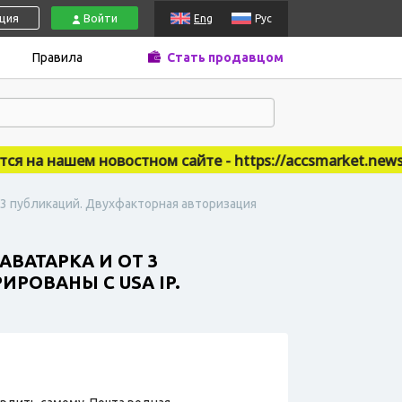
ация
Войти
Eng
Рус
Правила
Стать продавцом
а нашем новостном сайте - https://accsmarket.news
т 3 публикаций. Двухфакторная авторизация
АВАТАРКА И ОТ 3
РОВАНЫ С USA IP.