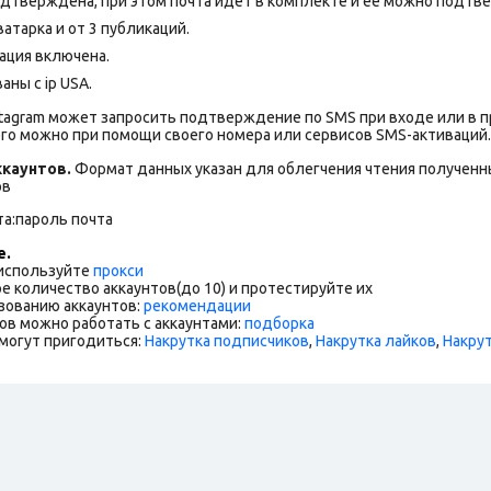
дтверждена, при этом почта идет в комплекте и ее можно подтве
атарка и от 3 публикаций.
ация включена.
ны с ip USA.
stagram может запросить подтверждение по SMS при входе или в 
го можно при помощи своего номера или сервисов SMS-активаций.
каунтов.
Формат данных указан для облегчения чтения полученны
ов
та:пароль почта
е.
 используйте
прокси
е количество аккаунтов(до 10) и протестируйте их
зованию аккаунтов:
рекомендации
ов можно работать с аккаунтами:
подборка
могут пригодиться:
Накрутка подписчиков
,
Накрутка лайков
,
Накру