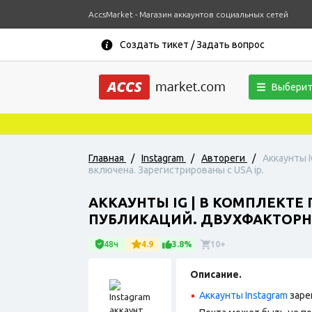
AccsMarket - Магазин аккаунтов социальных сетей
Создать тикет / Задать вопрос
Выберит
Главная
/
Instagram
/
Автореги
/
Аккаунты I
включена. Зарегистрированы с USA ip.
АККАУНТЫ IG | В КОМПЛЕКТЕ
ПУБЛИКАЦИЙ. ДВУХФАКТОРНА
48ч
4.9
3.8%
10+
Описание.
Аккаунты Instagram
заре