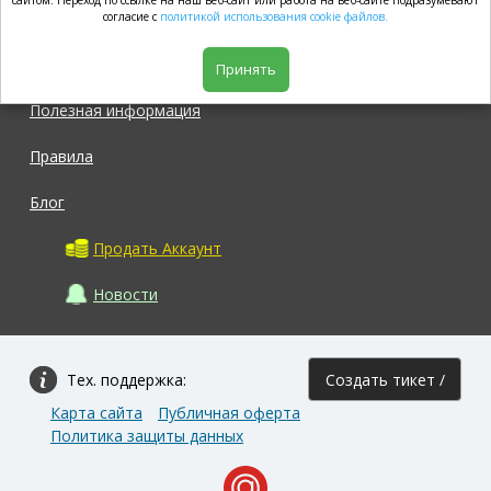
market.com
сайтом. Переход по ссылке на наш веб-сайт или работа на веб-сайте подразумевают
согласие с
политикой использования cookie файлов.
Магазин
Принять
Полезная информация
Правила
Блог
Продать Аккаунт
Новости
Тех. поддержка:
Создать тикет /
Карта сайта
Публичная оферта
Задать вопрос
Политика защиты данных