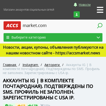
Новости
Магазин аккаунтов социальных сетей
Войти
Выберите категорию
Новости, акции, купоны, объявления публикуются на
нашем новостном сайте - https://accsmarket.news
Главная
/
Instagram
/
Автореги
/
Аккаунты IG | В
комплекте почта(родная). Подтверждены по SMS. Профиль
не заполнен. Зарегистрированы с USA ip.
АККАУНТЫ IG | В КОМПЛЕКТЕ
ПОЧТА(РОДНАЯ). ПОДТВЕРЖДЕНЫ ПО
SMS. ПРОФИЛЬ НЕ ЗАПОЛНЕН.
ЗАРЕГИСТРИРОВАНЫ С USA IP.
48ч
4.9
4.3%
100+