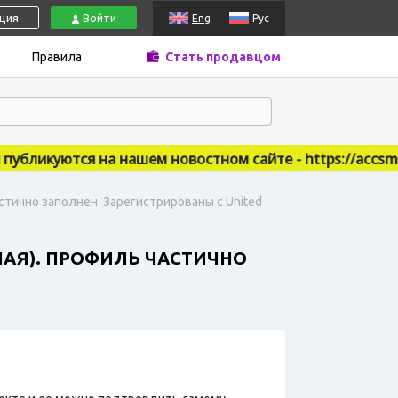
ация
Войти
Eng
Рус
Правила
Стать продавцом
ликуются на нашем новостном сайте - https://accsmark
астично заполнен. Зарегистрированы с United
НАЯ). ПРОФИЛЬ ЧАСТИЧНО