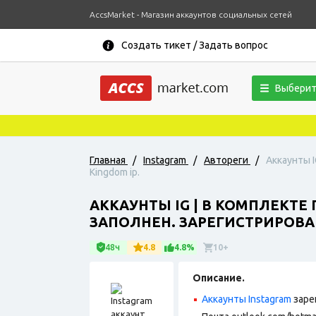
AccsMarket - Магазин аккаунтов социальных сетей
Создать тикет / Задать вопрос
Выберит
Главная
/
Instagram
/
Автореги
/
Аккаунты I
Kingdom ip.
АККАУНТЫ IG | В КОМПЛЕКТЕ
ЗАПОЛНЕН. ЗАРЕГИСТРИРОВАН
48ч
4.8
4.8%
10+
Описание.
Аккаунты Instagram
заре