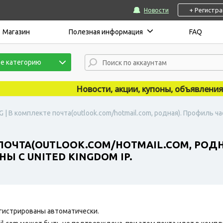
+ Регистр
Новости
Магазин
Полезная информация
FAQ
е категорию
Новости, акции, купоны, объявления пуб
G | В комплекте почта(outlook.com/hotmail.com, родная). Профиль ч
 ПОЧТА(OUTLOOK.COM/HOTMAIL.COM, РОД
Ы С UNITED KINGDOM IP.
гистрированы автоматически.