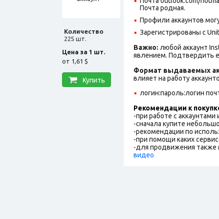
Почта outlook.com/hotm
Почта родная.
Профили аккаунтов могу
Количество
Зарегистрированы с Unit
225 шт.
Важно:
любой аккаунт In
Цена за 1 шт.
явлением. Подтвердить е
от
1,61 $
Формат выдаваемых ак
влияет на работу аккаунт
Купить
логин:пароль:логин поч
Рекомендации к покупк
-при работе с аккаунтами
-сначала купите небольшо
-рекомендации по исполь
-при помощи каких сервис
-для продвижения также 
видео