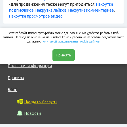
-для продвижения также могут пригодиться:
Накрутка
подписчиков
,
Накрутка лайков
,
Накрутка комментариев
,
Накрутка просмотров видео
Этот веб-сайт использует файлы cookie для повышения удобства работы с веб-
market.com
сайтом. Переход по ссылке на наш веб-сайт или работа на веб-сайте подразумевают
согласие с
политикой использования cookie файлов.
Магазин
Принять
Полезная информация
Правила
Блог
Продать Аккаунт
Новости