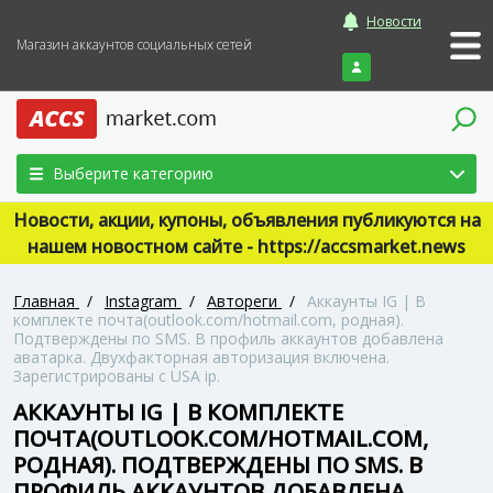
Новости
Магазин аккаунтов социальных сетей
Войти
Выберите категорию
Новости, акции, купоны, объявления публикуются на
нашем новостном сайте - https://accsmarket.news
Главная
/
Instagram
/
Автореги
/
Аккаунты IG | В
комплекте почта(outlook.com/hotmail.com, родная).
Подтверждены по SMS. В профиль аккаунтов добавлена
аватарка. Двухфакторная авторизация включена.
Зарегистрированы с USA ip.
АККАУНТЫ IG | В КОМПЛЕКТЕ
ПОЧТА(OUTLOOK.COM/HOTMAIL.COM,
РОДНАЯ). ПОДТВЕРЖДЕНЫ ПО SMS. В
ПРОФИЛЬ АККАУНТОВ ДОБАВЛЕНА