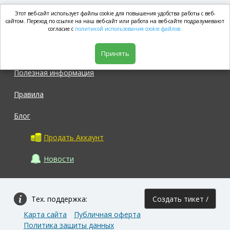
Этот веб-сайт использует файлы cookie для повышения удобства работы с веб-
market.com
сайтом. Переход по ссылке на наш веб-сайт или работа на веб-сайте подразумевают
согласие с
политикой использования cookie файлов.
Магазин
Принять
Полезная информация
Правила
Блог
Продать Аккаунт
Новости
Тех. поддержка:
Создать тикет /
Карта сайта
Публичная оферта
Задать вопрос
Политика защиты данных