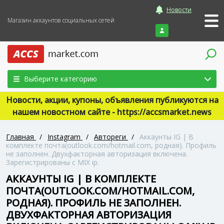
Новости
Магазин аккаунтов социальных сетей
Войти
Выберите категорию
Новости, акции, купоны, объявления публикуются на
нашем новостном сайте - https://accsmarket.news
Главная
/
Instagram
/
Автореги
/
Аккаунты IG | В
комплекте почта(outlook.com/hotmail.com, родная). Профиль
не заполнен. Двухфакторная авторизация включена.
Зарегистрированы с MIX ip.
АККАУНТЫ IG | В КОМПЛЕКТЕ
ПОЧТА(OUTLOOK.COM/HOTMAIL.COM,
РОДНАЯ). ПРОФИЛЬ НЕ ЗАПОЛНЕН.
ДВУХФАКТОРНАЯ АВТОРИЗАЦИЯ