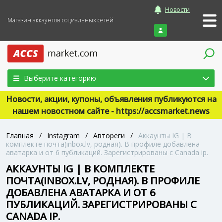
Новости
Магазин аккаунтов социальных сетей
Войти
Выберите категорию
Новости, акции, купоны, объявления публикуются на
нашем новостном сайте - https://accsmarket.news
Главная
/
Instagram
/
Автореги
/
Аккаунты IG | В
комплекте почта(inbox.lv, родная). В профиле добавлена
аватарка и от 6 публикаций. Зарегистрированы с Canada ip.
АККАУНТЫ IG | В КОМПЛЕКТЕ
ПОЧТА(INBOX.LV, РОДНАЯ). В ПРОФИЛЕ
ДОБАВЛЕНА АВАТАРКА И ОТ 6
ПУБЛИКАЦИЙ. ЗАРЕГИСТРИРОВАНЫ С
CANADA IP.