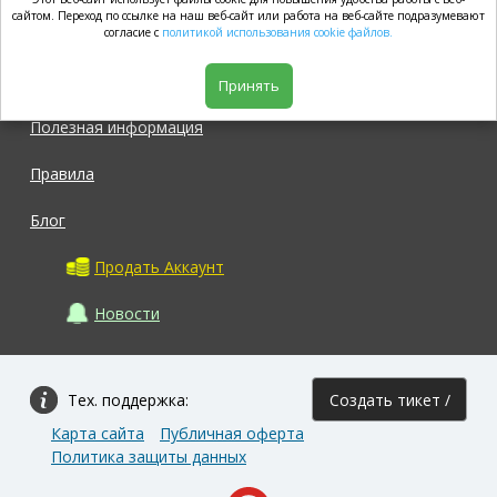
market.com
сайтом. Переход по ссылке на наш веб-сайт или работа на веб-сайте подразумевают
согласие с
политикой использования cookie файлов.
Магазин
Принять
Полезная информация
Правила
Блог
Продать Аккаунт
Новости
Тех. поддержка:
Создать тикет /
Карта сайта
Публичная оферта
Задать вопрос
Политика защиты данных