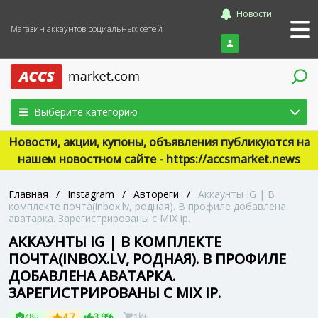
Новости
Магазин аккаунтов социальных сетей
Войти
Выберите категорию
Новости, акции, купоны, объявления публикуются на
нашем новостном сайте - https://accsmarket.news
Главная
/
Instagram
/
Автореги
/
Аккаунты IG | В
комплекте почта(inbox.lv, родная). В профиле добавлена
аватарка. Зарегистрированы с MIX ip.
АККАУНТЫ IG | В КОМПЛЕКТЕ
ПОЧТА(INBOX.LV, РОДНАЯ). В ПРОФИЛЕ
ДОБАВЛЕНА АВАТАРКА.
ЗАРЕГИСТРИРОВАНЫ С MIX IP.
48ч
4.7
3.9%
1k+