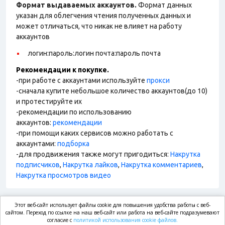
Формат выдаваемых аккаунтов.
Формат данных
указан для облегчения чтения полученных данных и
может отличаться, что никак не влияет на работу
аккаунтов
логин:пароль:логин почта:пароль почта
Рекомендации к покупке.
-при работе с аккаунтами используйте
прокси
-сначала купите небольшое количество аккаунтов(до 10)
и протестируйте их
-рекомендации по использованию
аккаунтов:
рекомендации
-при помощи каких сервисов можно работать с
аккаунтами:
подборка
-для продвижения также могут пригодиться:
Накрутка
подписчиков
,
Накрутка лайков
,
Накрутка комментариев
,
Накрутка просмотров видео
Этот веб-сайт использует файлы cookie для повышения удобства работы с веб-
market.com
сайтом. Переход по ссылке на наш веб-сайт или работа на веб-сайте подразумевают
согласие с
политикой использования cookie файлов.