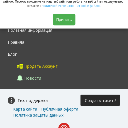
market.com
сайтом. Переход по ссылке на наш веб-сайт или работа на веб-сайте подразумевают
согласие с
политикой использования cookie файлов.
Магазин
Принять
Полезная информация
Правила
Блог
Продать Аккаунт
Новости
Тех. поддержка:
Создать тикет /
Карта сайта
Публичная оферта
Задать вопрос
Политика защиты данных