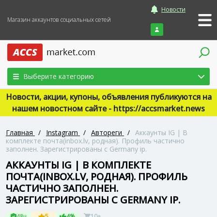
Новости
Магазин аккаунтов социальных сетей
Войти
Выберите категорию
Новости, акции, купоны, объявления публикуются на
нашем новостном сайте - https://accsmarket.news
Главная
/
Instagram
/
Автореги
/
Аккаунты IG | В
комплекте почта(inbox.lv, родная). Профиль частично
заполнен. Зарегистрированы с Germany ip.
АККАУНТЫ IG | В КОМПЛЕКТЕ
ПОЧТА(INBOX.LV, РОДНАЯ). ПРОФИЛЬ
ЧАСТИЧНО ЗАПОЛНЕН.
ЗАРЕГИСТРИРОВАНЫ С GERMANY IP.
48ч
5
4%
10+