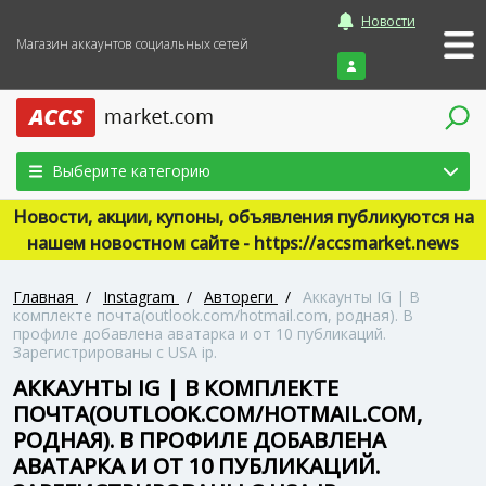
Новости
Магазин аккаунтов социальных сетей
Войти
Выберите категорию
Новости, акции, купоны, объявления публикуются на
нашем новостном сайте - https://accsmarket.news
Главная
/
Instagram
/
Автореги
/
Аккаунты IG | В
комплекте почта(outlook.com/hotmail.com, родная). В
профиле добавлена аватарка и от 10 публикаций.
Зарегистрированы с USA ip.
АККАУНТЫ IG | В КОМПЛЕКТЕ
ПОЧТА(OUTLOOK.COM/HOTMAIL.COM,
РОДНАЯ). В ПРОФИЛЕ ДОБАВЛЕНА
АВАТАРКА И ОТ 10 ПУБЛИКАЦИЙ.