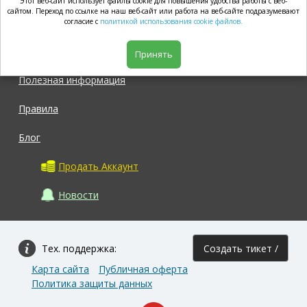
Этот веб-сайт использует файлы cookie для повышения удобства работы с веб-
market.com
сайтом. Переход по ссылке на наш веб-сайт или работа на веб-сайте подразумевают
согласие с
политикой использования cookie файлов.
Магазин
Принять
Полезная информация
Правила
Блог
Продать Аккаунт
Новости
Тех. поддержка:
Создать тикет /
Карта сайта
Публичная оферта
Задать вопрос
Политика защиты данных