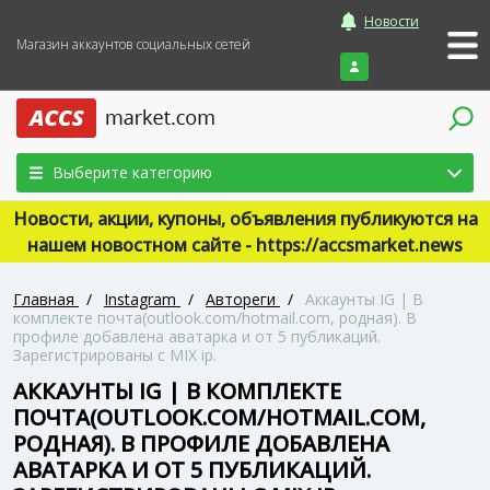
Новости
Магазин аккаунтов социальных сетей
Войти
Выберите категорию
Новости, акции, купоны, объявления публикуются на
нашем новостном сайте - https://accsmarket.news
Главная
/
Instagram
/
Автореги
/
Аккаунты IG | В
комплекте почта(outlook.com/hotmail.com, родная). В
профиле добавлена аватарка и от 5 публикаций.
Зарегистрированы с MIX ip.
АККАУНТЫ IG | В КОМПЛЕКТЕ
ПОЧТА(OUTLOOK.COM/HOTMAIL.COM,
РОДНАЯ). В ПРОФИЛЕ ДОБАВЛЕНА
АВАТАРКА И ОТ 5 ПУБЛИКАЦИЙ.