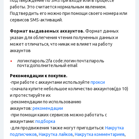
подтверждение по SMS при входе или в процессе
работы. Это считается нормальным явлением.
Подтвердить его можно при помощи своего номера или
сервисов SMS-активаций.
Формат выдаваемых аккаунтов.
Формат данных
указан для облегчения чтения полученных данных и
может отличаться, что никак не влияет на работу
аккаунтов
логин:пароль:2fa code:логин почта:пароль
почта:дополнительный email
Рекомендации к покупке.
-при работе с аккаунтами используйте
прокси
-сначала купите небольшое количество аккаунтов(до 10)
и протестируйте их
-рекомендации по использованию
аккаунтов:
рекомендации
-при помощи каких сервисов можно работать с
аккаунтами:
подборка
-для продвижения также могут пригодиться:
Накрутка
подписчиков
,
Накрутка лайков
,
Накрутка комментариев
,