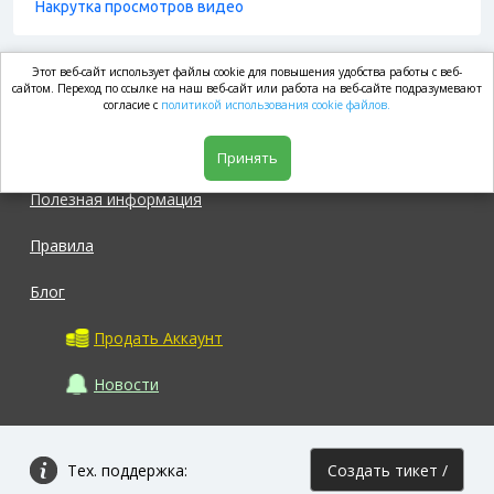
Накрутка просмотров видео
Этот веб-сайт использует файлы cookie для повышения удобства работы с веб-
market.com
сайтом. Переход по ссылке на наш веб-сайт или работа на веб-сайте подразумевают
согласие с
политикой использования cookie файлов.
Магазин
Принять
Полезная информация
Правила
Блог
Продать Аккаунт
Новости
Тех. поддержка:
Создать тикет /