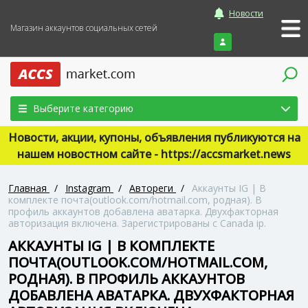
Новости
Магазин аккаунтов социальных сетей
Войти
Выберите категорию
Новости, акции, купоны, объявления публикуются на
нашем новостном сайте - https://accsmarket.news
Главная
/
Instagram
/
Автореги
/
Аккаунты IG | В
комплекте почта(outlook.com/hotmail.com, родная). В
профиль аккаунтов добавлена аватарка. Двухфакторная
авторизация включена. Зарегистрированы с Canada ip.
АККАУНТЫ IG | В КОМПЛЕКТЕ
ПОЧТА(OUTLOOK.COM/HOTMAIL.COM,
РОДНАЯ). В ПРОФИЛЬ АККАУНТОВ
ДОБАВЛЕНА АВАТАРКА. ДВУХФАКТОРНАЯ