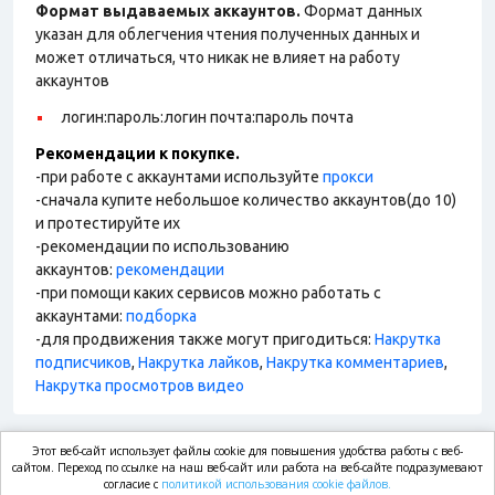
Формат выдаваемых аккаунтов.
Формат данных
указан для облегчения чтения полученных данных и
может отличаться, что никак не влияет на работу
аккаунтов
логин:пароль:логин почта:пароль почта
Рекомендации к покупке.
-при работе с аккаунтами используйте
прокси
-сначала купите небольшое количество аккаунтов(до 10)
и протестируйте их
-рекомендации по использованию
аккаунтов:
рекомендации
-при помощи каких сервисов можно работать с
аккаунтами:
подборка
-для продвижения также могут пригодиться:
Накрутка
подписчиков
,
Накрутка лайков
,
Накрутка комментариев
,
Накрутка просмотров видео
Этот веб-сайт использует файлы cookie для повышения удобства работы с веб-
market.com
сайтом. Переход по ссылке на наш веб-сайт или работа на веб-сайте подразумевают
согласие с
политикой использования cookie файлов.