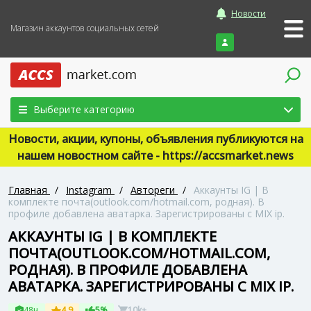
Новости
Магазин аккаунтов социальных сетей
Войти
Выберите категорию
Новости, акции, купоны, объявления публикуются на
нашем новостном сайте - https://accsmarket.news
Главная
/
Instagram
/
Автореги
/
Аккаунты IG | В
комплекте почта(outlook.com/hotmail.com, родная). В
профиле добавлена аватарка. Зарегистрированы с MIX ip.
АККАУНТЫ IG | В КОМПЛЕКТЕ
ПОЧТА(OUTLOOK.COM/HOTMAIL.COM,
РОДНАЯ). В ПРОФИЛЕ ДОБАВЛЕНА
АВАТАРКА. ЗАРЕГИСТРИРОВАНЫ С MIX IP.
48ч
4.9
5%
10k+