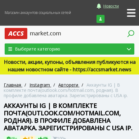
Новости
Магазин аккаунтов социальных сетей
Войти
Выберите категорию
Новости, акции, купоны, объявления публикуются на
нашем новостном сайте - https://accsmarket.news
Главная
/
Instagram
/
Автореги
/
Аккаунты IG | В
комплекте почта(outlook.com/hotmail.com, родная). В
профиле добавлена аватарка. Зарегистрированы с USA ip.
АККАУНТЫ IG | В КОМПЛЕКТЕ
ПОЧТА(OUTLOOK.COM/HOTMAIL.COM,
РОДНАЯ). В ПРОФИЛЕ ДОБАВЛЕНА
АВАТАРКА. ЗАРЕГИСТРИРОВАНЫ С USA IP.
48ч
4.7
4%
100+