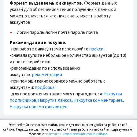
Формат выдаваемых аккаунтов.
Формат данных
указан для облегчения чтения полученных данных и
может отличаться, что никак не влияет на работу
аккаунтов
логин:пароль:логин почта:пароль почта
Рекомендации к покупке.
-при работе с аккаунтами используйте
прокси
-сначала купите небольшое количество аккаунтов(до 10)
и протестируйте их
-рекомендации по использованию
аккаунтов:
рекомендации
-при помощи каких сервисов можно работать с
аккаунтами:
подборка
-для продвижения также могут пригодиться:
Накрутка
подписчиков
,
Накрутка лайков
,
Накрутка комментариев
,
Накрутка просмотров видео
Этот веб-сайт использует файлы cookie для повышения удобства работы с веб-
market.com
сайтом. Переход по ссылке на наш веб-сайт или работа на веб-сайте подразумевают
согласие с
политикой использования cookie файлов.