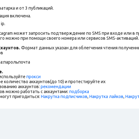
атарка и от 3 публикаций.
ация включена.
ip.
stagram может запросить подтверждение по SMS при входе или в 
го можно при помощи своего номера или сервисов SMS-активаций.
каунтов.
Формат данных указан для облегчения чтения полученны
ов
та:парольпочта
е.
 используйте
прокси
е количество аккаунтов(до 10) и протестируйте их
зованию аккаунтов:
рекомендации
ов можно работать с аккаунтами:
подборка
могут пригодиться:
Накрутка подписчиков
,
Накрутка лайков
,
Накру