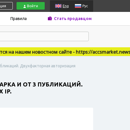
ация
Войти
Eng
Рус
Правила
Стать продавцом
на нашем новостном сайте - https://accsmarket.news
публикаций. Двухфакторная авторизация
АРКА И ОТ 3 ПУБЛИКАЦИЙ.
 IP.