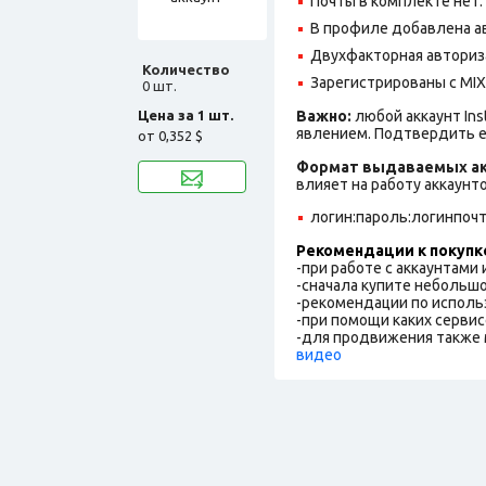
Почты в комплекте нет.
В профиле добавлена ав
Двухфакторная авториз
Количество
Зарегистрированы с MIX 
0 шт.
Цена за 1 шт.
Важно:
любой аккаунт In
явлением. Подтвердить е
от
0,352 $
Формат выдаваемых ак
влияет на работу аккаунт
логин:пароль:логинпоч
Рекомендации к покупк
-при работе с аккаунтами
-сначала купите небольшо
-рекомендации по исполь
-при помощи каких сервис
-для продвижения также 
видео