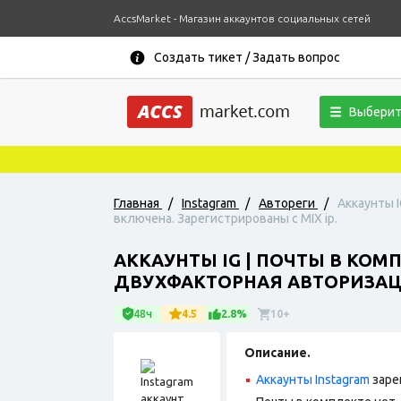
AccsMarket - Магазин аккаунтов социальных сетей
Создать тикет / Задать вопрос
Выберит
Главная
/
Instagram
/
Автореги
/
Аккаунты I
включена. Зарегистрированы с MIX ip.
АККАУНТЫ IG | ПОЧТЫ В КОМ
ДВУХФАКТОРНАЯ АВТОРИЗАЦИ
48ч
4.5
2.8%
10+
Описание.
Аккаунты Instagram
заре