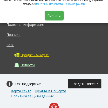
market.com
сайтом. Переход по ссылке на наш веб-сайт или работа на веб-сайте подразумевают
согласие с
политикой использования cookie файлов.
Магазин
Принять
Полезная информация
Правила
Блог
Продать Аккаунт
Новости
Тех. поддержка:
Создать тикет /
Карта сайта
Публичная оферта
Задать вопрос
Политика защиты данных