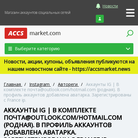
Новости
Магазин аккаунтов социальных сетей
Войти
Выберите категорию
Новости, акции, купоны, объявления публикуются на
нашем новостном сайте - https://accsmarket.news
Главная
/
Instagram
/
Автореги
/
Аккаунты IG | В
комплекте почта@outlook.com/hotmail.com (родная). В
профиль аккаунтов добавлена аватарка. Зарегистрированы
с France ip.
АККАУНТЫ IG | В КОМПЛЕКТЕ
ПОЧТА@OUTLOOK.COM/HOTMAIL.COM
(РОДНАЯ). В ПРОФИЛЬ АККАУНТОВ
ДОБАВЛЕНА АВАТАРКА.