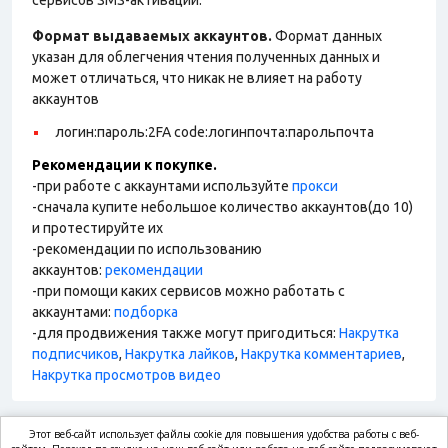
сервисов SMS-активаций.
Формат выдаваемых аккаунтов.
Формат данных
указан для облегчения чтения полученных данных и
может отличаться, что никак не влияет на работу
аккаунтов
логин:пароль:2FA code:логинпочта:парольпочта
Рекомендации к покупке.
-при работе с аккаунтами используйте
прокси
-сначала купите небольшое количество аккаунтов(до 10)
и протестируйте их
-рекомендации по использованию
аккаунтов:
рекомендации
-при помощи каких сервисов можно работать с
аккаунтами:
подборка
-для продвижения также могут пригодиться:
Накрутка
подписчиков
,
Накрутка лайков
,
Накрутка комментариев
,
Накрутка просмотров видео
Этот веб-сайт использует файлы cookie для повышения удобства работы с веб-