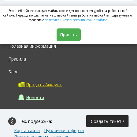
Этот веб-сайт использует файлы cookie для повышения удобства работы с веб-
market.com
сайтом. Переход по ссылке на наш веб-сайт или работа на веб-сайте подразумевают
согласие с
политикой использования cookie файлов.
Магазин
Принять
Полезная информация
Правила
Блог
Продать Аккаунт
Новости
Тех. поддержка:
Создать тикет /
Карта сайта
Публичная оферта
Задать вопрос
Политика защиты данных