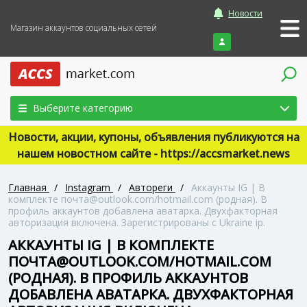
Новости
Магазин аккаунтов социальных сетей
Войти
Выберите категорию
Новости, акции, купоны, объявления публикуются на
нашем новостном сайте - https://accsmarket.news
Главная
/
Instagram
/
Автореги
/
Аккаунты IG | В
комплекте почта@outlook.com/hotmail.com (родная). В
профиль аккаунтов добавлена аватарка. Двухфакторная
авторизация включена. Зарегистрированы с Ukraine ip.
АККАУНТЫ IG | В КОМПЛЕКТЕ
ПОЧТА@OUTLOOK.COM/HOTMAIL.COM
(РОДНАЯ). В ПРОФИЛЬ АККАУНТОВ
ДОБАВЛЕНА АВАТАРКА. ДВУХФАКТОРНАЯ