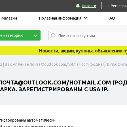
+ Регистр
Новости
Магазин
Полезная информация
FAQ
е категорию
Новости, акции, купоны, объявления публи
G | В комплекте почта@outlook.com/hotmail.com (родная). В профил
 ПОЧТА@OUTLOOK.COM/HOTMAIL.COM (РОД
РКА. ЗАРЕГИСТРИРОВАНЫ С USA IP.
гистрированы автоматически.