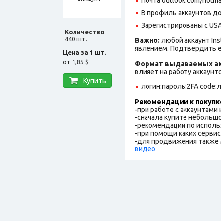
Почта outlook.com/hotma
В профиль аккаунтов до
Зарегистрированы с USA 
Количество
440 шт.
Важно:
любой аккаунт In
явлением. Подтвердить е
Цена за 1 шт.
от
1,85 $
Формат выдаваемых ак
влияет на работу аккаунт
Купить
логин:пароль:2FA code:
Рекомендации к покупк
-при работе с аккаунтами
-сначала купите небольшо
-рекомендации по исполь
-при помощи каких сервис
-для продвижения также 
видео