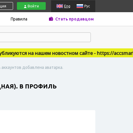
ация
Войти
Eng
Рус
Правила
Стать продавцом
куются на нашем новостном сайте - https://accsmarket
ь аккаунтов добавлена аватарка.
НАЯ). В ПРОФИЛЬ