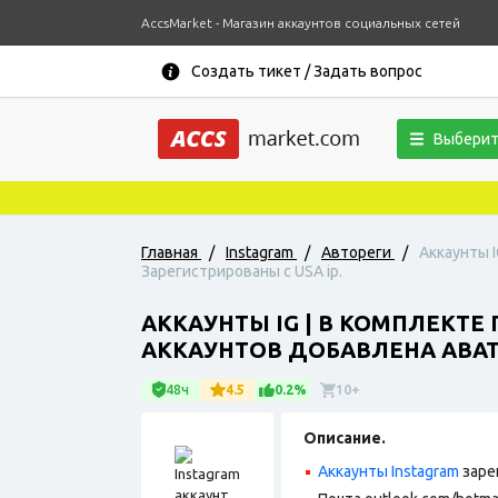
AccsMarket - Магазин аккаунтов социальных сетей
Создать тикет / Задать вопрос
Выберит
Главная
/
Instagram
/
Автореги
/
Аккаунты I
Зарегистрированы с USA ip.
АККАУНТЫ IG | В КОМПЛЕКТЕ
АККАУНТОВ ДОБАВЛЕНА АВАТА
48ч
4.5
0.2%
10+
Описание.
Аккаунты Instagram
заре