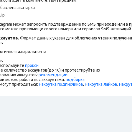
il.com идет в комплекте. Почта родная.
бавлена аватарка.
ip.
stagram может запросить подтверждение по SMS при входе или в 
го можно при помощи своего номера или сервисов SMS-активаций.
каунтов.
Формат данных указан для облегчения чтения полученны
ов
логинпочта:парольпочта
е.
 используйте
прокси
е количество аккаунтов(до 10) и протестируйте их
зованию аккаунтов:
рекомендации
ов можно работать с аккаунтами:
подборка
могут пригодиться:
Накрутка подписчиков
,
Накрутка лайков
,
Накру