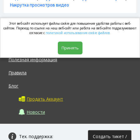
Накрутка просмотров видео
Этот веб-сайт использует файлы cookie для повышения удобства работы с веб-
market.com
сайтом. Переход по ссылке на наш веб-сайт или работа на веб-сайте подразумевают
согласие с
политикой использования cookie файлов.
Магазин
Принять
Полезная информация
Правила
Блог
Продать Аккаунт
Новости
Тех. поддержка:
Создать тикет /