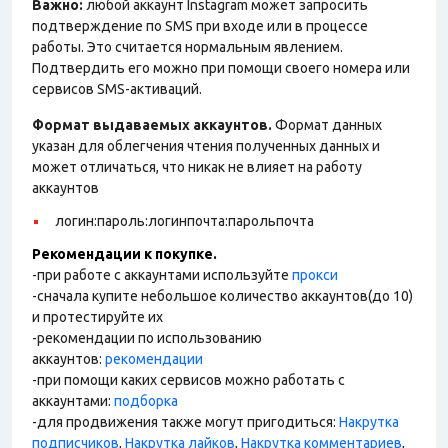
Важно:
любой аккаунт Instagram может запросить
подтверждение по SMS при входе или в процессе
работы. Это считается нормальным явлением.
Подтвердить его можно при помощи своего номера или
сервисов SMS-активаций.
Формат выдаваемых аккаунтов.
Формат данных
указан для облегчения чтения полученных данных и
может отличаться, что никак не влияет на работу
аккаунтов
логин:пароль:логинпочта:парольпочта
Рекомендации к покупке.
-при работе с аккаунтами используйте
прокси
-сначала купите небольшое количество аккаунтов(до 10)
и протестируйте их
-рекомендации по использованию
аккаунтов:
рекомендации
-при помощи каких сервисов можно работать с
аккаунтами:
подборка
-для продвижения также могут пригодиться:
Накрутка
подписчиков
,
Накрутка лайков
,
Накрутка комментариев
,