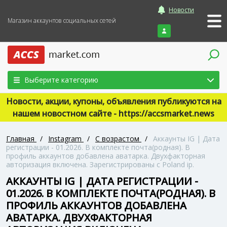
Новости
Магазин аккаунтов социальных сетей
Войти
Выберите категорию
Новости, акции, купоны, объявления публикуются на
нашем новостном сайте - https://accsmarket.news
Главная
/
Instagram
/
С возрастом
/
Аккаунты IG | Дата
регистрации - 01.2026. В комплекте почта(родная). В
профиль аккаунтов добавлена аватарка. Двухфакторная
авторизация включена. Зарегистрированы с Poland ip.
АККАУНТЫ IG | ДАТА РЕГИСТРАЦИИ -
01.2026. В КОМПЛЕКТЕ ПОЧТА(РОДНАЯ). В
ПРОФИЛЬ АККАУНТОВ ДОБАВЛЕНА
АВАТАРКА. ДВУХФАКТОРНАЯ