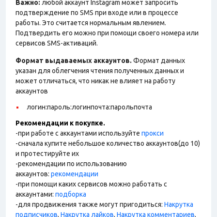
Важно:
любой аккаунт Instagram может запросить
подтверждение по SMS при входе или в процессе
работы. Это считается нормальным явлением.
Подтвердить его можно при помощи своего номера или
сервисов SMS-активаций.
Формат выдаваемых аккаунтов.
Формат данных
указан для облегчения чтения полученных данных и
может отличаться, что никак не влияет на работу
аккаунтов
логин:пароль:логинпочта:парольпочта
Рекомендации к покупке.
-при работе с аккаунтами используйте
прокси
-сначала купите небольшое количество аккаунтов(до 10)
и протестируйте их
-рекомендации по использованию
аккаунтов:
рекомендации
-при помощи каких сервисов можно работать с
аккаунтами:
подборка
-для продвижения также могут пригодиться:
Накрутка
подписчиков
,
Накрутка лайков
,
Накрутка комментариев
,