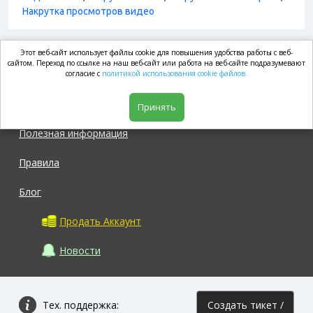
Накрутка просмотров видео
Этот веб-сайт использует файлы cookie для повышения удобства работы с веб-
market.com
сайтом. Переход по ссылке на наш веб-сайт или работа на веб-сайте подразумевают
согласие с
политикой использования cookie файлов.
Магазин
Принять
Полезная информация
Правила
Блог
Продать Аккаунт
Новости
Тех. поддержка:
Создать тикет /