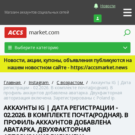
Новости
Магазин аккаунтов социальных сетей
Войти
Выберите категорию
Новости, акции, купоны, объявления публикуются на
нашем новостном сайте - https://accsmarket.news
Главная
/
Instagram
/
С возрастом
/
Аккаунты IG | Дата
регистрации - 02.2026. В комплекте почта(родная). В
профиль аккаунтов добавлена аватарка. Двухфакторная
авторизация включена. Зарегистрированы с Poland ip.
АККАУНТЫ IG | ДАТА РЕГИСТРАЦИИ -
02.2026. В КОМПЛЕКТЕ ПОЧТА(РОДНАЯ). В
ПРОФИЛЬ АККАУНТОВ ДОБАВЛЕНА
АВАТАРКА. ДВУХФАКТОРНАЯ