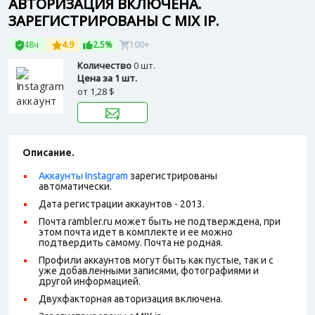
АВТОРИЗАЦИЯ ВКЛЮЧЕНА.
ЗАРЕГИСТРИРОВАНЫ С MIX IP.
48ч
4.9
2.5%
100+
Количество
0 шт.
Цена за 1 шт.
от
1,28 $
Описание.
Аккаунты Instagram
зарегистрированы
автоматически.
Дата регистрации аккаунтов - 2013.
Почта rambler.ru может быть не подтверждена, при
этом почта идет в комплекте и ее можно
подтвердить самому. Почта не родная.
Профили аккаунтов могут быть как пустые, так и с
уже добавленными записями, фотографиями и
другой информацией.
Двухфакторная авторизация включена.