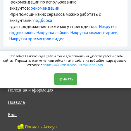
-рекомендации по использованию
аккаунтов:
рекомендации
-при помощи каких сервисов можно работать с
аккаунтами:
подборка
-для продвижения также могут пригодиться:
Накрутка
подписчиков
,
Накрутка лайков
,
Накрутка комментариев
,
Накрутка просмотров видео
Этот веб-сайт использует файлы cookie для повышения удобства работы с веб-
market.com
сайтом. Переход по ссылке на наш веб-сайт или работа на веб-сайте подразумевают
согласие с
политикой использования cookie файлов.
Магазин
Принять
Полезная информация
Правила
Блог
Продать Аккаунт