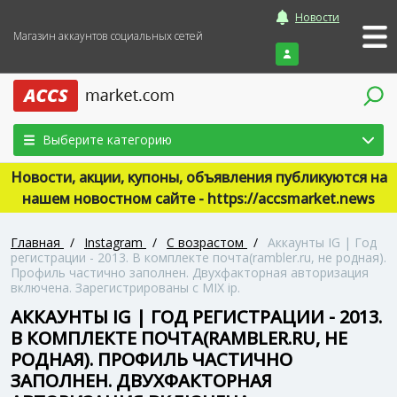
Новости
Магазин аккаунтов социальных сетей
Войти
Выберите категорию
Новости, акции, купоны, объявления публикуются на
нашем новостном сайте - https://accsmarket.news
Главная
/
Instagram
/
С возрастом
/
Аккаунты IG | Год
регистрации - 2013. В комплекте почта(rambler.ru, не родная).
Профиль частично заполнен. Двухфакторная авторизация
включена. Зарегистрированы с MIX ip.
АККАУНТЫ IG | ГОД РЕГИСТРАЦИИ - 2013.
В КОМПЛЕКТЕ ПОЧТА(RAMBLER.RU, НЕ
РОДНАЯ). ПРОФИЛЬ ЧАСТИЧНО
ЗАПОЛНЕН. ДВУХФАКТОРНАЯ