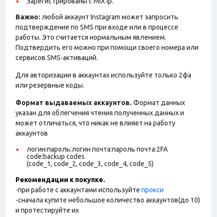
Зарегистрированы с MIX ip.
Важно:
любой аккаунт Instagram может запросить
подтверждение по SMS при входе или в процессе
работы. Это считается нормальным явлением.
Подтвердить его можно при помощи своего номера или
сервисов SMS-активаций.
Для авторизации в аккаунтах используйте только 2фа
или резервные коды.
Формат выдаваемых аккаунтов.
Формат данных
указан для облегчения чтения полученных данных и
может отличаться, что никак не влияет на работу
аккаунтов
логин:пароль:логин почта:пароль почта:2FA
code:backup codes
(code_1, code_2, code_3, code_4, code_5)
Рекомендации к покупке.
-при работе с аккаунтами используйте
прокси
-сначала купите небольшое количество аккаунтов(до 10)
и протестируйте их