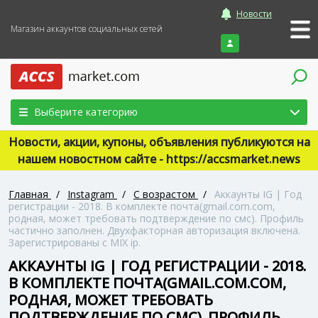
Новости
Магазин аккаунтов социальных сетей
Войти
Выберите категорию
Новости, акции, купоны, объявления публикуются на
нашем новостном сайте - https://accsmarket.news
Главная
/
Instagram
/
С возрастом
/
Аккаунты IG | Год
регистрации - 2018. В комплекте почта(gmail.com.com,
родная, может требовать подтверждение по смс). Профиль
частично заполнен. Двухфакторная авторизация включена.
Зарегистрированы с MIX ip.
АККАУНТЫ IG | ГОД РЕГИСТРАЦИИ - 2018.
В КОМПЛЕКТЕ ПОЧТА(GMAIL.COM.COM,
РОДНАЯ, МОЖЕТ ТРЕБОВАТЬ
ПОДТВЕРЖДЕНИЕ ПО СМС). ПРОФИЛЬ