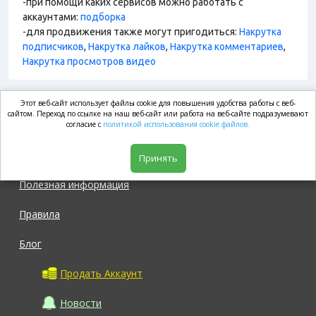
-при помощи каких сервисов можно работать с
аккаунтами:
подборка
-для продвижения также могут пригодиться:
Накрутка
подписчиков
,
Накрутка лайков
,
Накрутка комментариев
,
Накрутка просмотров видео
Этот веб-сайт использует файлы cookie для повышения удобства работы с веб-
market.com
сайтом. Переход по ссылке на наш веб-сайт или работа на веб-сайте подразумевают
согласие с
политикой использования cookie файлов.
Магазин
Принять
Полезная информация
Правила
Блог
Продать Аккаунт
Новости