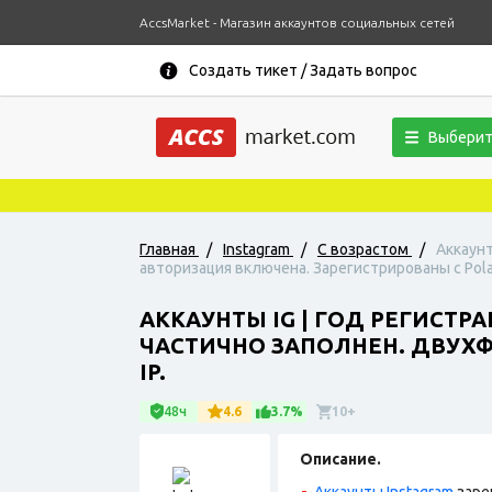
AccsMarket - Магазин аккаунтов социальных сетей
Создать тикет / Задать вопрос
Выберит
Главная
/
Instagram
/
С возрастом
/
Аккаунт
авторизация включена. Зарегистрированы с Pola
АККАУНТЫ IG | ГОД РЕГИСТРА
ЧАСТИЧНО ЗАПОЛНЕН. ДВУХ
IP.
48ч
4.6
3.7%
10+
Описание.
Аккаунты Instagram
заре