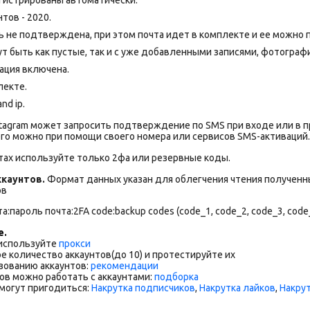
тов - 2020.
ть не подтверждена, при этом почта идет в комплекте и ее можно
т быть как пустые, так и с уже добавленными записями, фотограф
ация включена.
лекте.
nd ip.
stagram может запросить подтверждение по SMS при входе или в 
го можно при помощи своего номера или сервисов SMS-активаций.
тах используйте только 2фа или резервные коды.
каунтов.
Формат данных указан для облегчения чтения полученны
ов
а:пароль почта:2FA code:backup codes (code_1, code_2, code_3, code
е.
 используйте
прокси
е количество аккаунтов(до 10) и протестируйте их
зованию аккаунтов:
рекомендации
ов можно работать с аккаунтами:
подборка
могут пригодиться:
Накрутка подписчиков
,
Накрутка лайков
,
Накру