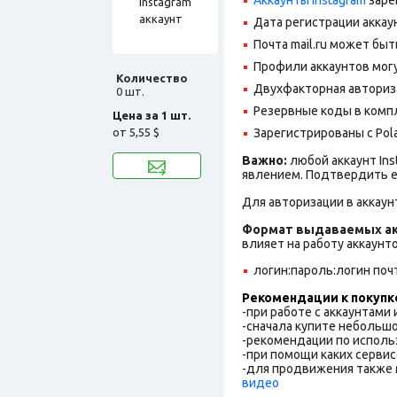
Дата регистрации аккаун
Почта mail.ru может бы
Профили аккаунтов могу
Количество
Двухфакторная авториз
0 шт.
Резервные коды в комп
Цена за 1 шт.
от
5,55 $
Зарегистрированы с Pola
Важно:
любой аккаунт In
явлением. Подтвердить е
Для авторизации в аккаун
Формат выдаваемых ак
влияет на работу аккаунт
логин:пароль:логин почт
Рекомендации к покупк
-при работе с аккаунтами
-сначала купите небольшо
-рекомендации по исполь
-при помощи каких сервис
-для продвижения также 
видео