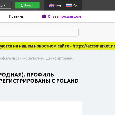
ация
Войти
Eng
Рус
Правила
Стать продавцом
ся на нашем новостном сайте - https://accsmarket.news
. Профиль частично заполнен. Двухфакторная
, РОДНАЯ). ПРОФИЛЬ
РЕГИСТРИРОВАНЫ С POLAND