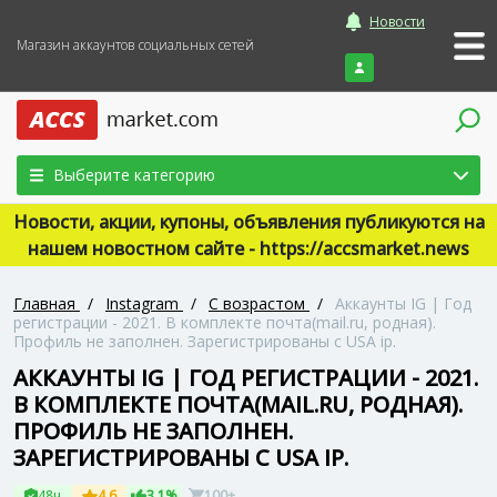
Новости
Магазин аккаунтов социальных сетей
Войти
Выберите категорию
Новости, акции, купоны, объявления публикуются на
нашем новостном сайте - https://accsmarket.news
Главная
/
Instagram
/
С возрастом
/
Аккаунты IG | Год
регистрации - 2021. В комплекте почта(mail.ru, родная).
Профиль не заполнен. Зарегистрированы с USA ip.
АККАУНТЫ IG | ГОД РЕГИСТРАЦИИ - 2021.
В КОМПЛЕКТЕ ПОЧТА(MAIL.RU, РОДНАЯ).
ПРОФИЛЬ НЕ ЗАПОЛНЕН.
ЗАРЕГИСТРИРОВАНЫ С USA IP.
48ч
4.6
3.1%
100+