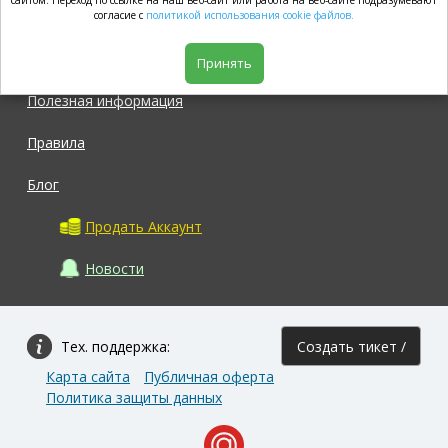
market.com
сайтом. Переход по ссылке на наш веб-сайт или работа на веб-сайте подразумевают
согласие с
политикой использования cookie файлов.
Магазин
Принять
Полезная информация
Правила
Блог
Продать Аккаунт
Новости
Тех. поддержка:
Создать тикет /
Карта сайта
Публичная оферта
Задать вопрос
Политика защиты данных