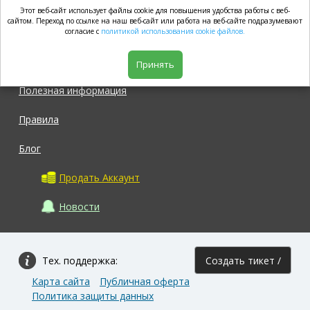
Этот веб-сайт использует файлы cookie для повышения удобства работы с веб-
market.com
сайтом. Переход по ссылке на наш веб-сайт или работа на веб-сайте подразумевают
согласие с
политикой использования cookie файлов.
Магазин
Принять
Полезная информация
Правила
Блог
Продать Аккаунт
Новости
Тех. поддержка:
Создать тикет /
Карта сайта
Публичная оферта
Задать вопрос
Политика защиты данных