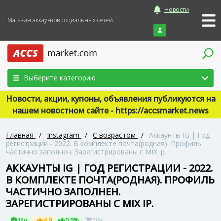
Новости
Магазин аккаунтов социальных сетей
Войти
Выберите категорию
Новости, акции, купоны, объявления публикуются на
нашем новостном сайте - https://accsmarket.news
Главная
/
Instagram
/
С возрастом
/
Аккаунты IG | Год
регистрации - 2022. В комплекте почта(родная). Профиль
частично заполнен. Зарегистрированы с MIX ip.
АККАУНТЫ IG | ГОД РЕГИСТРАЦИИ - 2022.
В КОМПЛЕКТЕ ПОЧТА(РОДНАЯ). ПРОФИЛЬ
ЧАСТИЧНО ЗАПОЛНЕН.
ЗАРЕГИСТРИРОВАНЫ С MIX IP.
48ч
4.9
0.9%
10+