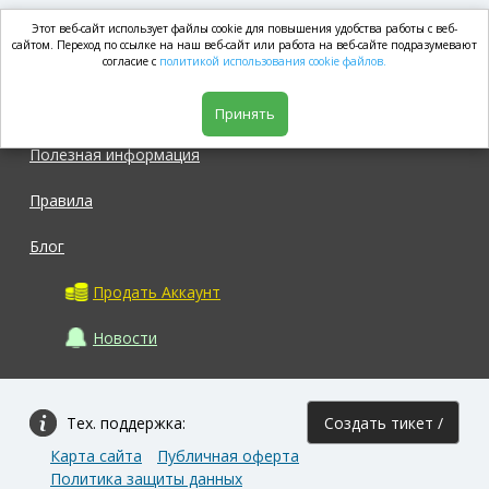
Этот веб-сайт использует файлы cookie для повышения удобства работы с веб-
market.com
сайтом. Переход по ссылке на наш веб-сайт или работа на веб-сайте подразумевают
согласие с
политикой использования cookie файлов.
Магазин
Принять
Полезная информация
Правила
Блог
Продать Аккаунт
Новости
Тех. поддержка:
Создать тикет /
Карта сайта
Публичная оферта
Задать вопрос
Политика защиты данных