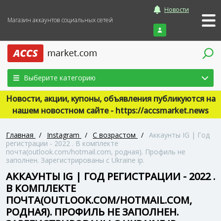
Новости
Магазин аккаунтов социальных сетей
Войти
Выберите категорию
Новости, акции, купоны, объявления публикуются на
нашем новостном сайте - https://accsmarket.news
Главная
/
Instagram
/
С возрастом
/
Аккаунты IG | Год
регистрации - 2022 . В комплекте
почта(outlook.com/hotmail.com, родная). Профиль не
заполнен. Зарегистрированы с Ukraine ip.
АККАУНТЫ IG | ГОД РЕГИСТРАЦИИ - 2022 .
В КОМПЛЕКТЕ
ПОЧТА(OUTLOOK.COM/HOTMAIL.COM,
РОДНАЯ). ПРОФИЛЬ НЕ ЗАПОЛНЕН.