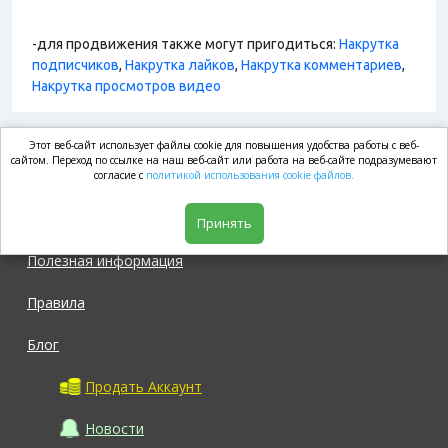
-для продвижения также могут пригодиться:
Накрутка
подписчиков
,
Накрутка лайков
,
Накрутка комментариев
,
Накрутка просмотров видео
Этот веб-сайт использует файлы cookie для повышения удобства работы с веб-
market.com
сайтом. Переход по ссылке на наш веб-сайт или работа на веб-сайте подразумевают
согласие с
политикой использования cookie файлов.
Магазин
Принять
Полезная информация
Правила
Блог
Продать Аккаунт
Новости