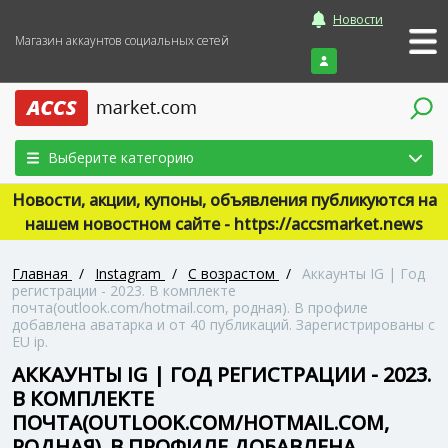
Новости
Магазин аккаунтов социальных сетей
Войти
Выберите категорию
Новости, акции, купоны, объявления публикуются на
нашем новостном сайте - https://accsmarket.news
Главная
/
Instagram
/
С возрастом
/
Аккаунты IG | Год
регистрации - 2023. В комплекте
почта(outlook.com/hotmail.com, родная). В профиле
добавлена аватарка и от 40 публикаций. Зарегистрированы с
EU ip.
АККАУНТЫ IG | ГОД РЕГИСТРАЦИИ - 2023.
В КОМПЛЕКТЕ
ПОЧТА(OUTLOOK.COM/HOTMAIL.COM,
РОДНАЯ). В ПРОФИЛЕ ДОБАВЛЕНА