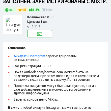
ЗАПОЛНЕН. ЗАРЕГИСТРИРОВАНЫ С MIX IP.
48ч
4.5
1.4%
100+
Количество
0 шт.
Цена за 1 шт.
от
1,11 $
Описание.
Аккаунты Instagram
зарегистрированы
автоматически.
Год регистрации - 2023
.
Почта outlook.com/hotmail.com может быть не
подтверждена, при этом почта идет в комплекте и
ее можно подтвердить самому. Почта родная.
Профили аккаунтов могут быть как пустые, так и с
уже добавленными записями, фотографиями и
другой информацией.
Зарегистрированы с MIX ip.
Важно:
любой аккаунт Instagram может запросить