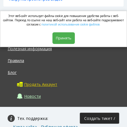
Этот веб-сайт использует файлы cookie для повышения удобства работы с веб-
market.com
сайтом. Переход по ссылке на наш веб-сайт или работа на веб-сайте подразумевают
согласие с
политикой использования cookie файлов.
Магазин
Принять
Полезная информация
Правила
Блог
Продать Аккаунт
Новости
Тех. поддержка:
Создать тикет /
Карта сайта
Публичная оферта