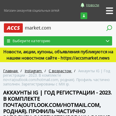
Новости
Магазин аккаунтов социальных сетей
Войти
Выберите категорию
Новости, акции, купоны, объявления публикуются на
нашем новостном сайте - https://accsmarket.news
Главная
/
Instagram
/
С возрастом
/
Аккаунты IG | Год
регистрации - 2023. В комплекте
почта(outlook.com/hotmail.com, родная). Профиль частично
заполнен. Зарегистрированы с MIX ip.
АККАУНТЫ IG | ГОД РЕГИСТРАЦИИ - 2023.
В КОМПЛЕКТЕ
ПОЧТА(OUTLOOK.COM/HOTMAIL.COM,
РОДНАЯ). ПРОФИЛЬ ЧАСТИЧНО