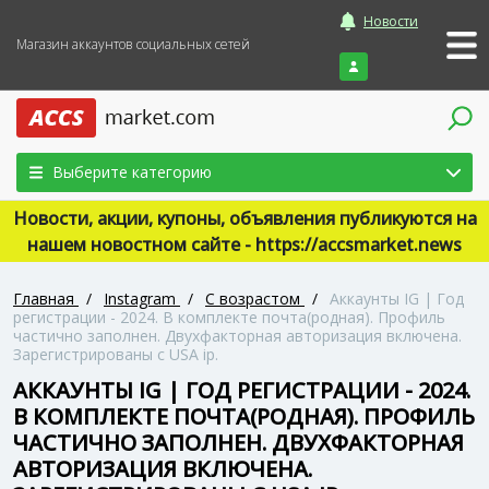
Новости
Магазин аккаунтов социальных сетей
Войти
Выберите категорию
Новости, акции, купоны, объявления публикуются на
нашем новостном сайте - https://accsmarket.news
Главная
/
Instagram
/
С возрастом
/
Аккаунты IG | Год
регистрации - 2024. В комплекте почта(родная). Профиль
частично заполнен. Двухфакторная авторизация включена.
Зарегистрированы с USA ip.
АККАУНТЫ IG | ГОД РЕГИСТРАЦИИ - 2024.
В КОМПЛЕКТЕ ПОЧТА(РОДНАЯ). ПРОФИЛЬ
ЧАСТИЧНО ЗАПОЛНЕН. ДВУХФАКТОРНАЯ
АВТОРИЗАЦИЯ ВКЛЮЧЕНА.