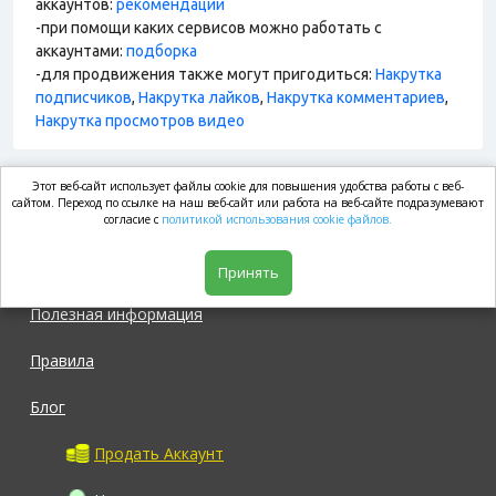
аккаунтов:
рекомендации
-при помощи каких сервисов можно работать с
аккаунтами:
подборка
-для продвижения также могут пригодиться:
Накрутка
подписчиков
,
Накрутка лайков
,
Накрутка комментариев
,
Накрутка просмотров видео
Этот веб-сайт использует файлы cookie для повышения удобства работы с веб-
market.com
сайтом. Переход по ссылке на наш веб-сайт или работа на веб-сайте подразумевают
согласие с
политикой использования cookie файлов.
Магазин
Принять
Полезная информация
Правила
Блог
Продать Аккаунт