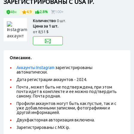
ЗАРЕГИСТРИРОВАНЫ С USA IP.
48ч
4.9
2.8%
100+
Количество
0 шт.
Цена за 1 шт.
от
8,51 $
Описание.
Аккаунты Instagram
зарегистрированы
автоматически.
Дата регистрации аккаунтов - 2024.
Почта , может быть не подтверждена, при этом
почта идет в комплекте и ее можно подтвердить
самому. Почта родная.
Профили аккаунтов могут быть как пустые, так и с
уже добавленными записями, фотографиями и
другой информацией.
Двухфакторная авторизация включена.
Зарегистрированы с MIX ip.