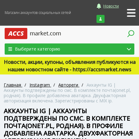
Новости
Магазин аккаунтов социальных сетей
Войти
Выберите категорию
Новости, акции, купоны, объявления публикуются на
нашем новостном сайте - https://accsmarket.news
Главная
/
Instagram
/
Автореги
/
Аккаунты IG |
Аккаунты подтверждены по смс. В комплекте почта(onet.pl,
родная). В профиле добавлена аватарка. Двухфакторная
авторизация включена. Зарегистрированы с MIX ip.
АККАУНТЫ IG | АККАУНТЫ
ПОДТВЕРЖДЕНЫ ПО СМС. В КОМПЛЕКТЕ
ПОЧТА(ONET.PL, РОДНАЯ). В ПРОФИЛЕ
ДОБАВЛЕНА АВАТАРКА. ДВУХФАКТОРНАЯ