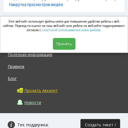
Накрутка просмотров видео
Этот веб-сайт использует файлы cookie для повышения удобства работы с веб-
market.com
сайтом. Переход по ссылке на наш веб-сайт или работа на веб-сайте подразумевают
согласие с
политикой использования cookie файлов.
Магазин
Принять
Полезная информация
Правила
Блог
Продать Аккаунт
Новости
Тех. поддержка:
Создать тикет /