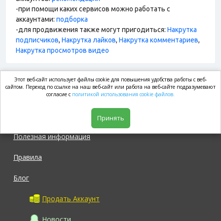
-при помощи каких сервисов можно работать с
аккаунтами:
подборка
-для продвижения также могут пригодиться:
Накрутка
подписчиков
,
Накрутка лайков
,
Накрутка комментариев
,
Накрутка просмотров видео
Этот веб-сайт использует файлы cookie для повышения удобства работы с веб-
market.com
сайтом. Переход по ссылке на наш веб-сайт или работа на веб-сайте подразумевают
согласие с
политикой использования cookie файлов.
Магазин
Принять
Полезная информация
Правила
Блог
Продать Аккаунт
Новости