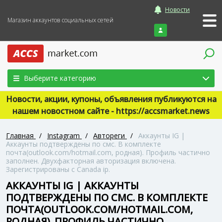
Новости
Магазин аккаунтов социальных сетей
Войти
Выберите категорию
Новости, акции, купоны, объявления публикуются на
нашем новостном сайте - https://accsmarket.news
Главная
/
Instagram
/
Автореги
/
Аккаунты IG |
Аккаунты подтверждены по смс. В комплекте
почта(outlook.com/hotmail.com, родная). Профиль частично
заполнен. Двухфакторная авторизация включена.
Зарегистрированы с Canada ip.
АККАУНТЫ IG | АККАУНТЫ
ПОДТВЕРЖДЕНЫ ПО СМС. В КОМПЛЕКТЕ
ПОЧТА(OUTLOOK.COM/HOTMAIL.COM,
РОДНАЯ). ПРОФИЛЬ ЧАСТИЧНО