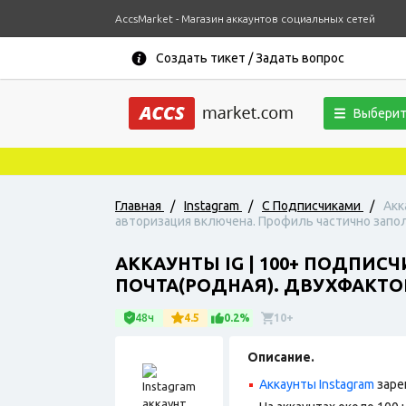
AccsMarket - Магазин аккаунтов социальных сетей
Создать тикет / Задать вопрос
Выберит
Главная
/
Instagram
/
С Подписчиками
/
Акк
авторизация включена. Профиль частично запо
АККАУНТЫ IG | 100+ ПОДПИС
ПОЧТА(РОДНАЯ). ДВУХФАКТ
48ч
4.5
0.2%
10+
Описание.
Аккаунты Instagram
заре