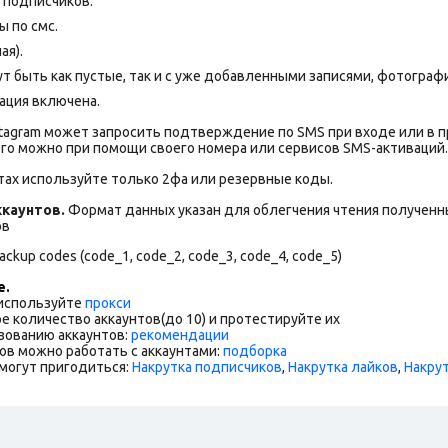
+ подписчиков.
 по смс.
ая).
т быть как пустые, так и с уже добавленными записями, фотограф
ация включена.
stagram может запросить подтверждение по SMS при входе или в 
го можно при помощи своего номера или сервисов SMS-активаций.
тах используйте только 2фа или резервные коды.
каунтов.
Формат данных указан для облегчения чтения полученны
ов
ckup codes (code_1, code_2, code_3, code_4, code_5)
е.
 используйте
прокси
е количество аккаунтов(до 10) и протестируйте их
зованию аккаунтов:
рекомендации
ов можно работать с аккаунтами:
подборка
могут пригодиться:
Накрутка подписчиков
,
Накрутка лайков
,
Накру