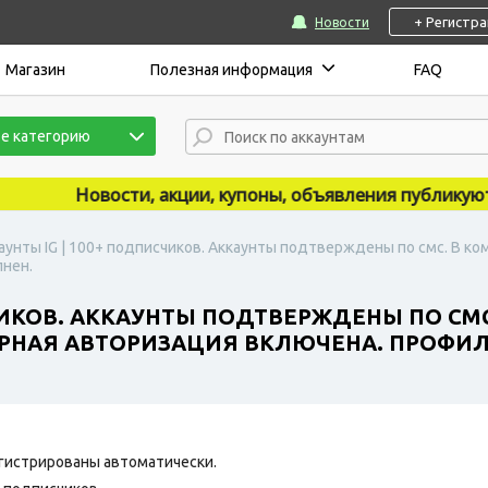
+ Регистр
Новости
Магазин
Полезная информация
FAQ
е категорию
Новости, акции, купоны, объявления публикуются н
аунты IG | 100+ подписчиков. Аккаунты подтверждены по смс. В ко
лнен.
ЧИКОВ. АККАУНТЫ ПОДТВЕРЖДЕНЫ ПО СМ
ОРНАЯ АВТОРИЗАЦИЯ ВКЛЮЧЕНА. ПРОФИЛ
гистрированы автоматически.