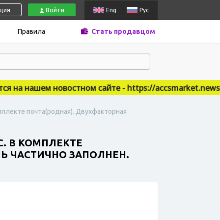
ация
Войти
Eng
Рус
Правила
Стать продавцом
а нашем новостном сайте - https://accsmarket.news
мплекте почта(родная). Двухфакторная
С. В КОМПЛЕКТЕ
Ь ЧАСТИЧНО ЗАПОЛНЕН.