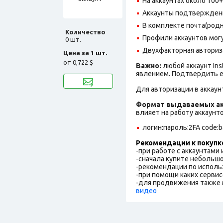
На аккаунтах около 100
Аккаунты подтверждены
В комплекте почта(родн
Количество
Профили аккаунтов могу
0 шт.
Двухфакторная авториз
Цена за 1 шт.
от
0,722 $
Важно:
любой аккаунт In
явлением. Подтвердить е
Для авторизации в аккаун
Формат выдаваемых ак
влияет на работу аккаунт
логин:пароль:2FA code:ba
Рекомендации к покупк
-при работе с аккаунтами
-сначала купите небольшо
-рекомендации по исполь
-при помощи каких сервис
-для продвижения также 
видео